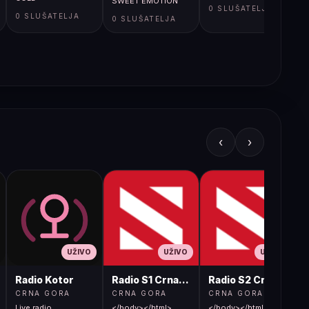
SWEET EMOTION
0 SLUŠATELJA
0 SLUŠATELJA
0 SLUŠATELJA
‹
›
UŽIVO
UŽIVO
UŽIVO
Radio Kotor
Radio S1 Crna Gora
Radio S2 Crna Gora
CRNA GORA
CRNA GORA
CRNA GORA
Live radio
</body></html>
</body></html>