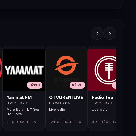
‹
›
UŽIVO
UŽIVO
UŽIVO
JA LIVE
Yammat FM
OTVORENI LIVE
Radio Tvornica
HRVATSKA
HRVATSKA
HRVATSKA
Marc Bolan & T.Rex -
Live radio
Live radio
L
Hot Love
21 SLUŠATELJA
124 SLUŠATELJA
0 SLUŠATELJA