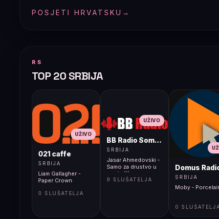
POSJETI HRVATSKU
→
RS
TOP 20 SRBIJA
UŽIVO
UŽIVO
BB Radio Sombor
UŽ
SRBIJA
021 caffe
Jasar Ahmedovski -
SRBIJA
Domus Radi
Samo za drustvo u
Liam Gallagher -
cosku(1)
SRBIJA
9 SLUŠATELJA
Paper Crown
Moby - Porcelai
0 SLUŠATELJA
0 SLUŠATELJ