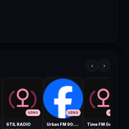
‹
›
UŽIVO
UŽIVO
UŽIVO
STIL RADIO
Urban FM 90.8 Skopje
Time FM Gevgelija