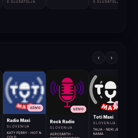
0 SLUŠATELJA
0 SLUŠATELJA
‹
›
UŽIVO
UŽIVO
UŽIVO
L
Toti Maxi
Radio Maxi
r (107.9MHz)
Rock Radio
SLOVENIJA
SLOVENIJA
SLOVENIJA
TALIA - NEKI JE MED
KATY PERRY - HOT N
NAMA
AEROSMITH -
COLD