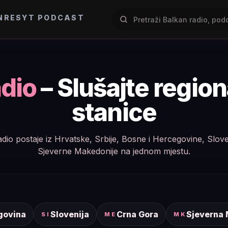
NRES
YT PODCAST
dio
– Slušajte regio
stanice
e radio postaje iz Hrvatske, Srbije, Bosne i Hercegovine, Slov
Sjeverne Makedonije na jednom mjestu.
govina
Slovenija
Crna Gora
Sjeverna
SI
ME
MK