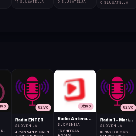
A
11 SLUŠATELJA
0 SLUŠATELJA
</html>
0 SLUŠATELJA
IVO
UŽIVO
UŽIVO
UŽIVO
Radio Antena (105.2MHz)
Radio ENTER
Radio 1 - Maribo
SLOVENIJA
SLOVENIJA
SLOVENIJA
N DJ
ED SHEERAN -
ARMIN VAN BUUREN
KENNY LOGGINS -
AZIZAM