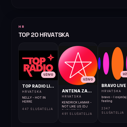
HR
TOP 20 HRVATSKA
UŽ
UŽIVO
UŽIVO
BRAVO LIVE
TOP RADIO LIVE
ANTENA ZAGREB LIVE
HRVATSKA
HRVATSKA
HRVATSKA
bravo - I osjećaj 
NELLY - HOT IN
feeling
HERRE
KENDRICK LAMAR -
NOT LIKE US (DJ
2347
447 SLUŠATELJA
DARK REMIX)
SLUŠATELJA
491 SLUŠATELJA