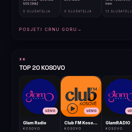
505 [9lb]
tren
0 SLUŠATELJA
0 SLUŠATELJA
13 SLUŠATEL
POSJETI CRNU GORU
→
XK
TOP 20 KOSOVO
UŽIVO
UŽIVO
UŽ
Glam Radio
Club FM Kosovë
GlamRADIO
KOSOVO
KOSOVO
KOSOVO