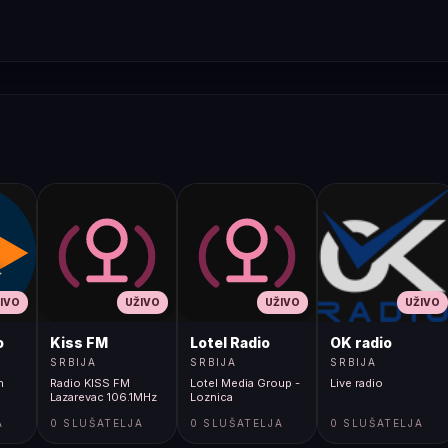
IVO
UŽIVO
UŽIVO
UŽIVO
o
Kiss FM
Lotel Radio
OK radio
SRBIJA
SRBIJA
SRBIJA
n
Radio KISS FM
Lotel Media Group -
Live radio
Lazarevac 106.1MHz
Loznica
A
0 SLUŠATELJA
0 SLUŠATELJA
0 SLUŠATELJA