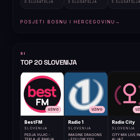
0 SLUŠATELJA
3 SLUŠATELJA
5 SLUŠATELJ
POSJETI BOSNU I HERCEGOVINU
→
SI
TOP 20 SLOVENIJA
UŽIVO
UŽIVO
UŽ
BestFM
Radio 1
Radio City
SLOVENIJA
SLOVENIJA
SLOVENIJA
PEDJA VUJIC -
IMAGINE DRAGONS
CITY MIX LIVE I
TEKLA JE RAKIJA
- FOLLOW YOU
ALJAZ