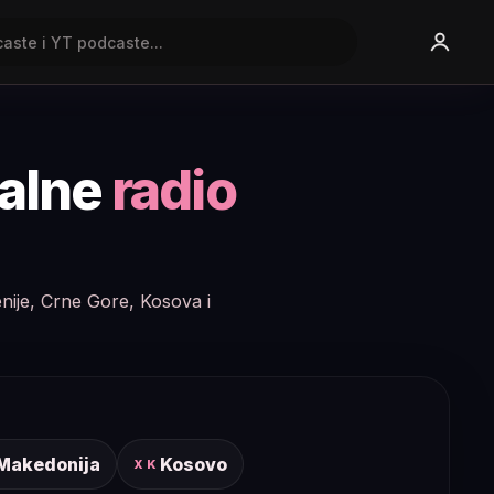
nalne
radio
enije, Crne Gore, Kosova i
 Makedonija
Kosovo
XK