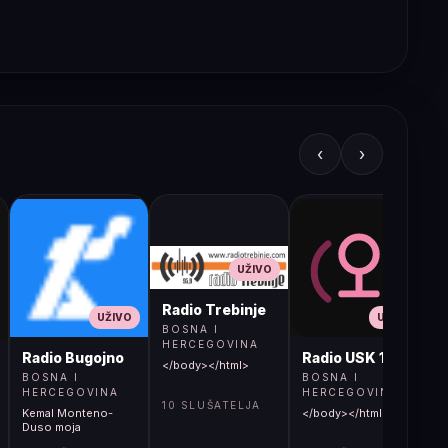
‹
›
UŽIVO
Radio Trebinje
UŽIVO
UŽIVO
BOSNA I
HERCEGOVINA
Radio Bugojno
Radio USK 1
</body></html>
BOSNA I
BOSNA I
HERCEGOVINA
HERCEGOVINA
10 SLUŠATELJA
Kemal Monteno-
</body></html>
S
Duso moja