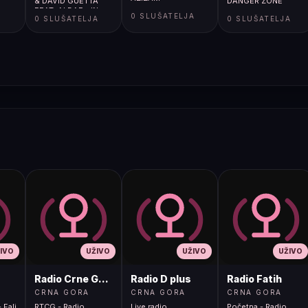
& DAVID GUETTA
DANGER ZONE
FEAT. ALDAE - IN
A
0 SLUŠATELJA
0 SLUŠATELJA
0 SLUŠATELJA
THE DARK
IVO
UŽIVO
UŽIVO
UŽIVO
Radio Crne Gore 1
Radio D plus
Radio Fatih
CRNA GORA
CRNA GORA
CRNA GORA
 Fali
RTCG - Radio
Live radio
Početna - Radio