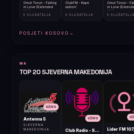
Omut Torun - Falling
ClubFM - Kape
Omut Torun - Fal
in Love (Extended
radion!
in Love (Extend
Mix)
Mix)
5 SLUŠATELJA
0 SLUŠATELJA
5 SLUŠATELJ
POSJETI KOSOVO
→
MK
TOP 20 SJEVERNA MAKEDONIJA
UŽIVO
UŽ
UŽIVO
Antenna 5
SJEVERNA
Lider FM 107
MAKEDONIJA
Club Radio - Skopje, Mcedonia