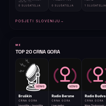
(BEKRIJA)
0 SLUŠATELJA
0 SLUŠATELJA
1 SLUŠATELJ
POSJETI SLOVENIJU
→
ME
TOP 20 CRNA GORA
UŽIVO
UŽIVO
UŽ
Bruškin
Radio Berane
Radio Budva
CRNA GORA
CRNA GORA
CRNA GORA
Izvorišta - Izvorišta
Live radio
Nina Todorovic -