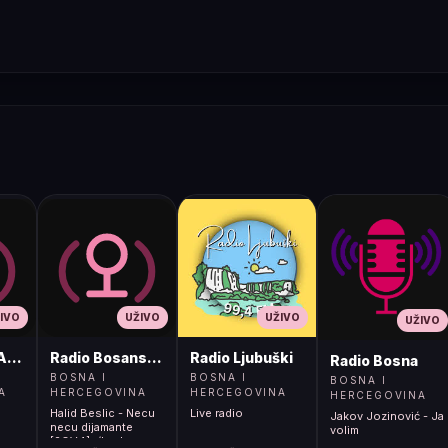
IVO
UŽIVO
UŽIVO
UŽIVO
ADIO
Radio Bosanski Brod
Radio Ljubuški
Radio Bosna
BOSNA I
BOSNA I
BOSNA I
A
HERCEGOVINA
HERCEGOVINA
HERCEGOVINA
Halid Beslic - Necu
Live radio
Jakov Jozinović - Ja
necu dijamante
volim
[2OV4]</body>