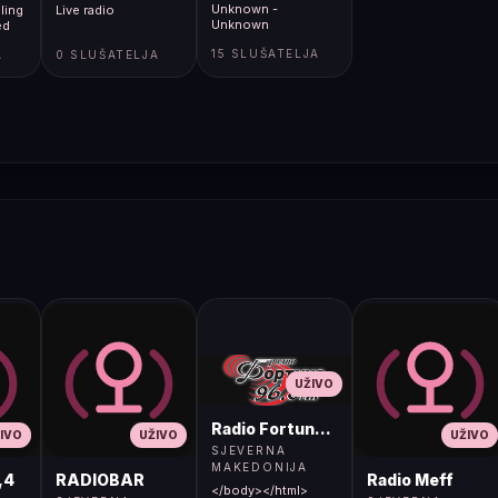
Unknown -
ling
Live radio
Unknown
ed
15 SLUŠATELJA
A
0 SLUŠATELJA
UŽIVO
Radio Fortuna 96.8 FM
IVO
UŽIVO
UŽIVO
SJEVERNA
MAKEDONIJA
,4
RADIOBAR
Radio Meff
</body></html>