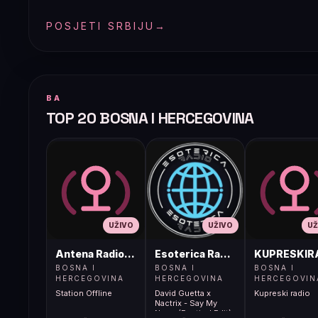
POSJETI SRBIJU
→
BA
TOP 20 BOSNA I HERCEGOVINA
UŽIVO
UŽIVO
UŽ
Antena Radio, Jelah Tešanj
Esoterica Radio S1
KUPRESKIR
BOSNA I
BOSNA I
BOSNA I
HERCEGOVINA
HERCEGOVINA
HERCEGOVIN
Station Offline
David Guetta x
Kupreski radio
Nactrix - Say My
Name (Festival Edit)