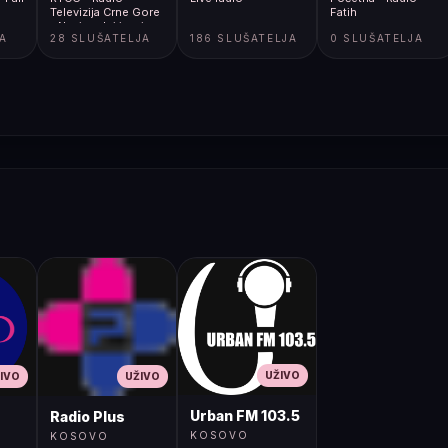
Televizija Crne Gore
Fatih
- Nacionalni javni
JA
28 SLUŠATELJA
186 SLUŠATELJA
0 SLUŠATELJA
servis
UŽIVO
IVO
UŽIVO
Urban FM 103.5
Radio Plus
KOSOVO
KOSOVO