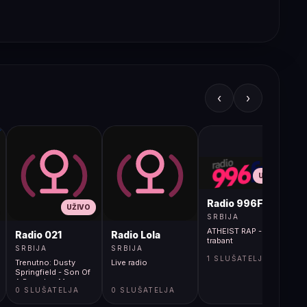
‹
›
UŽIVO
Radio 996FM
UŽIVO
SRBIJA
ATHEIST RAP - Blu
Radio 021
Radio Lola
trabant
SRBIJA
SRBIJA
1 SLUŠATELJA
Trenutno: Dusty
Live radio
Springfield - Son Of
A Preacher Man
0 SLUŠATELJA
0 SLUŠATELJA