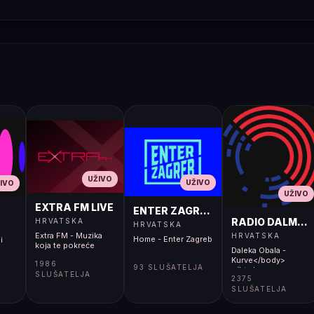
UŽIVO
UŽIVO
IVO
UŽIVO
EXTRA FM LIVE
ENTER ZAGREB LIVE
RADIO DALMACI
HRVATSKA
HRVATSKA
Extra FM - Muzika
HRVATSKA
Home - Enter Zagreb
i
koja te pokreće
Daleka Obala -
Kurve</body>
1986
93 SLUŠATELJA
</html>
SLUŠATELJA
2375
SLUŠATELJA