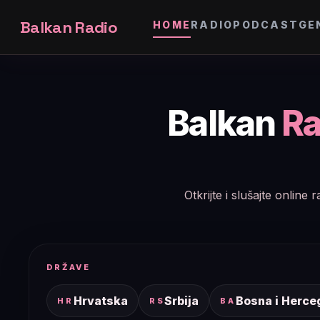
Balkan Radio
HOME
RADIO
PODCAST
GE
Balkan
Ra
Otkrijte i slušajte onlin
DRŽAVE
Hrvatska
Srbija
Bosna i Herce
HR
RS
BA