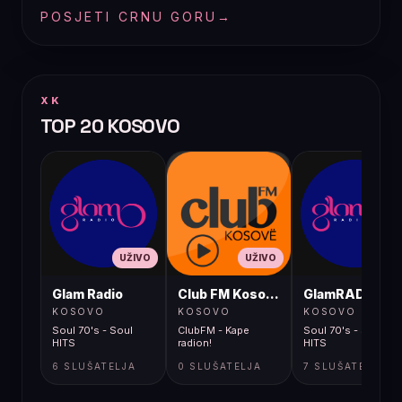
POSJETI CRNU GORU
→
XK
TOP 20 KOSOVO
UŽIVO
UŽIVO
UŽIVO
Glam Radio
Club FM Kosovë
GlamRADIO
KOSOVO
KOSOVO
KOSOVO
Soul 70's - Soul
ClubFM - Kape
Soul 70's - Soul
HITS
radion!
HITS
6 SLUŠATELJA
0 SLUŠATELJA
7 SLUŠATELJA