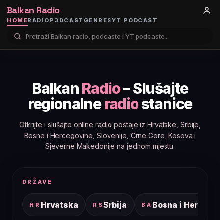
Balkan Radio
HOME
RADIO
PODCAST
GENRES
YT PODCAST
Balkan
Radio
– Slušajte
regionalne
radio
stanice
Otkrijte i slušajte online radio postaje iz Hrvatske, Srbije,
Bosne i Hercegovine, Slovenije, Crne Gore, Kosova i
Sjeverne Makedonije na jednom mjestu.
DRŽAVE
Hrvatska
Srbija
Bosna i Hercego
HR
RS
BA