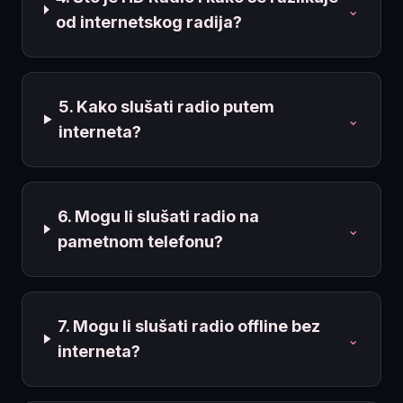
⌄
od internetskog radija?
5. Kako slušati radio putem
⌄
interneta?
6. Mogu li slušati radio na
⌄
pametnom telefonu?
7. Mogu li slušati radio offline bez
⌄
interneta?