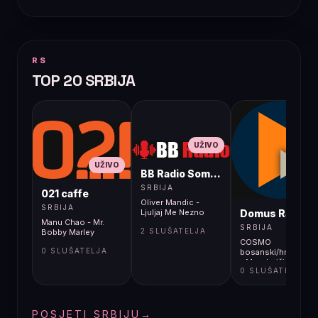
RS
TOP 20 SRBIJA
UŽIVO
UŽIVO
BB Radio Sombor
UŽIVO
SRBIJA
021 caffe
Oliver Mandic -
SRBIJA
Domus Radio
Ljuljaj Me Nezno
Manu Chao - Mr.
SRBIJA
2 SLUŠATELJA
Bobby Marley
COSMO
0 SLUŠATELJA
bosanski/hrvatski/s
- Max Juričić,
0 SLUŠATELJA
legenda s otoka -
Tvoj Korzo
POSJETI SRBIJU
→