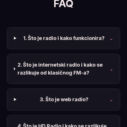
FAQ
1. Što je radio i kako funkcionira?
⌄
2. Što je internetski radio i kako se
⌄
razlikuje od klasičnog FM-a?
3. Što je web radio?
⌄
4. Što je HD Radio i kako se razlikuje