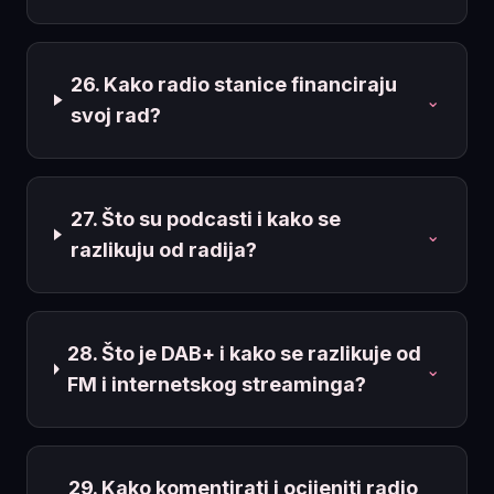
26. Kako radio stanice financiraju
⌄
svoj rad?
27. Što su podcasti i kako se
⌄
razlikuju od radija?
28. Što je DAB+ i kako se razlikuje od
⌄
FM i internetskog streaminga?
29. Kako komentirati i ocijeniti radio