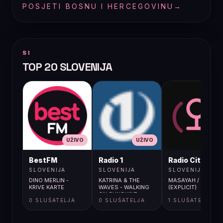
POSJETI BOSNU I HERCEGOVINU
→
SI
TOP 20 SLOVENIJA
UŽIVO
UŽIVO
UŽIVO
BestFM
Radio 1
Radio City
SLOVENIJA
SLOVENIJA
SLOVENIJA
DINO MERLIN -
KATRINA & THE
MASAYAH / CIGARE
KRIVE KARTE
WAVES - WALKING
(EXPLICIT)
ON SUNSHINE
0 SLUŠATELJA
0 SLUŠATELJA
1 SLUŠATELJA