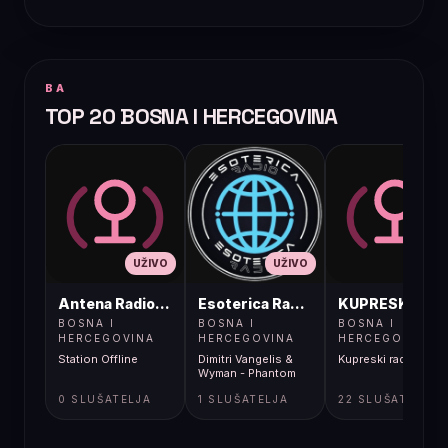
BA
TOP 20 BOSNA I HERCEGOVINA
UŽIVO
UŽIVO
UŽIVO
Antena Radio, Jelah Tešanj
Esoterica Radio S1
KUPRESKIRAD
BOSNA I
BOSNA I
BOSNA I
HERCEGOVINA
HERCEGOVINA
HERCEGOVINA
Station Offline
Dimitri Vangelis &
Kupreski radio
Wyman - Phantom
0 SLUŠATELJA
1 SLUŠATELJA
22 SLUŠATELJA