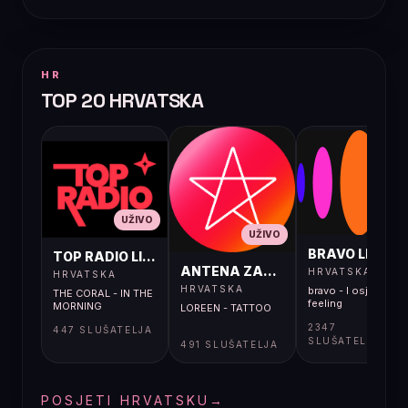
HR
TOP 20 HRVATSKA
UŽIVO
UŽIVO
UŽIVO
BRAVO LIVE
TOP RADIO LIVE
ANTENA ZAGREB LIVE
HRVATSKA
HRVATSKA
HRVATSKA
bravo - I osjećaj i
THE CORAL - IN THE
feeling
MORNING
LOREEN - TATTOO
2347
447 SLUŠATELJA
SLUŠATELJA
491 SLUŠATELJA
POSJETI HRVATSKU
→