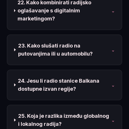
22. Kako kombinirati radijsko
oglašavanje s digitalnim
⌄
marketingom?
23. Kako slušati radio na
⌄
putovanjima ili u automobilu?
24. Jesu li radio stanice Balkana
⌄
dostupne izvan regije?
25. Koja je razlika između globalnog
⌄
i lokalnog radija?