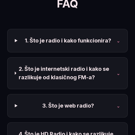
FAQ
1. Što je radio i kako funkcionira?
⌄
2. Što je internetski radio i kako se
⌄
razlikuje od klasičnog FM-a?
3. Što je web radio?
⌄
4. Što je HD Radio i kako se razlikuje