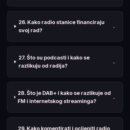
26. Kako radio stanice financiraju
⌄
svoj rad?
27. Što su podcasti i kako se
⌄
razlikuju od radija?
28. Što je DAB+ i kako se razlikuje od
⌄
FM i internetskog streaminga?
29. Kako komentirati i ocijeniti radio