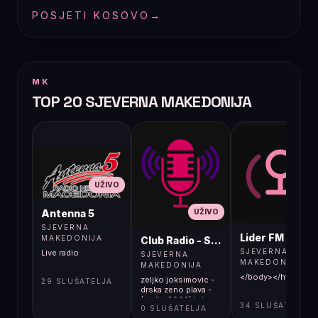
POSJETI KOSOVO
→
MK
TOP 20 SJEVERNA MAKEDONIJA
UŽIVO
UŽIVO
UŽIVO
Antenna 5
SJEVERNA
Lider FM 107,4
MAKEDONIJA
Club Radio - Skopje, Mcedonia
SJEVERNA
Live radio
SJEVERNA
MAKEDONIJA
MAKEDONIJA
</body></html>
zeljko joksimovic -
29 SLUŠATELJA
drska zeno plava -
(audio 2002) hd
34 SLUŠATELJA
0 SLUŠATELJA