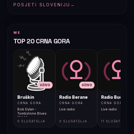
POSJETI SLOVENIJU
→
ME
TOP 20 CRNA GORA
UŽIVO
UŽIVO
UŽIVO
Bruškin
Radio Berane
Radio Budva
CRNA GORA
CRNA GORA
CRNA GORA
Bob Dylan -
Live radio
Live radio
Tombstone Blues
[5GG]
0 SLUŠATELJA
0 SLUŠATELJA
11 SLUŠATELJA