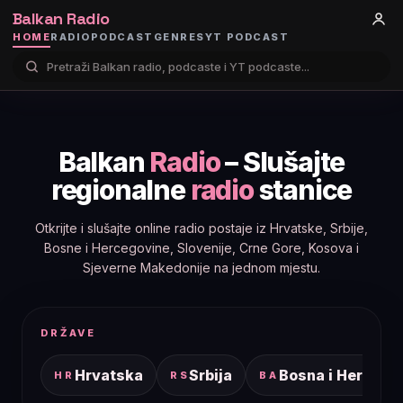
Balkan Radio
HOME
RADIO
PODCAST
GENRES
YT PODCAST
Balkan
Radio
– Slušajte
regionalne
radio
stanice
Otkrijte i slušajte online radio postaje iz Hrvatske, Srbije,
Bosne i Hercegovine, Slovenije, Crne Gore, Kosova i
Sjeverne Makedonije na jednom mjestu.
DRŽAVE
Hrvatska
Srbija
Bosna i Hercego
HR
RS
BA