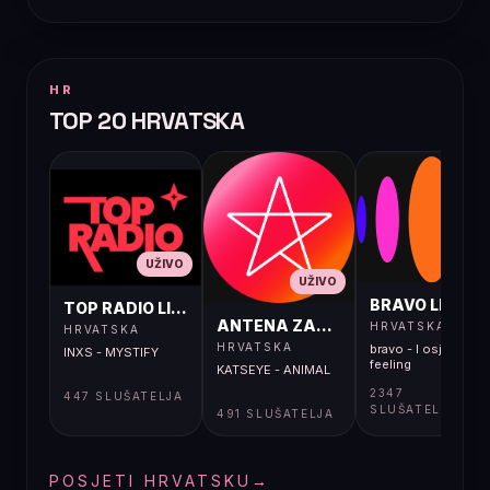
HR
TOP 20 HRVATSKA
UŽIVO
UŽIVO
UŽIVO
BRAVO LIVE
TOP RADIO LIVE
ANTENA ZAGREB LIVE
HRVATSKA
HRVATSKA
HRVATSKA
bravo - I osjećaj i
INXS - MYSTIFY
feeling
KATSEYE - ANIMAL
2347
447 SLUŠATELJA
SLUŠATELJA
491 SLUŠATELJA
POSJETI HRVATSKU
→