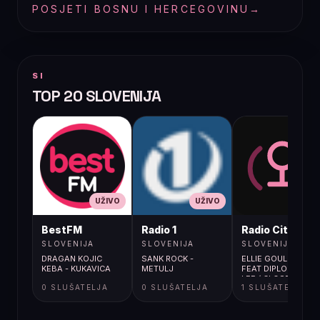
POSJETI BOSNU I HERCEGOVINU
→
SI
TOP 20 SLOVENIJA
UŽIVO
UŽIVO
UŽIVO
BestFM
Radio 1
Radio City
SLOVENIJA
SLOVENIJA
SLOVENIJA
DRAGAN KOJIC
SANK ROCK -
ELLIE GOULDING
KEBA - KUKAVICA
METULJ
FEAT DIPLO & SWA
LEE / CLOSE TO ME
0 SLUŠATELJA
0 SLUŠATELJA
1 SLUŠATELJA