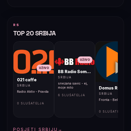
RS
TOP 20 SRBIJA
UŽIVO
UŽIVO
BB Radio Sombor
UŽIVO
SRBIJA
021 caffe
snezana savic - ej,
SRBIJA
Domus Radio
moje milo
Radio Aktiv - Pravda
SRBIJA
6 SLUŠATELJA
Fronta - Bella Ciao
0 SLUŠATELJA
0 SLUŠATELJA
POSJETI SRBIJU
→