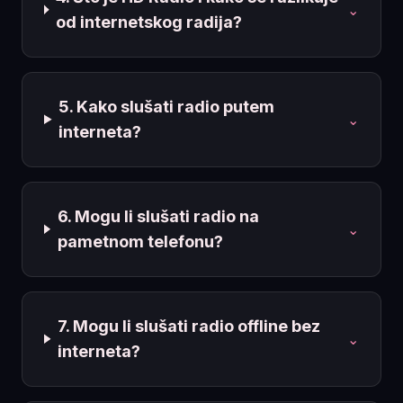
⌄
od internetskog radija?
5. Kako slušati radio putem
⌄
interneta?
6. Mogu li slušati radio na
⌄
pametnom telefonu?
7. Mogu li slušati radio offline bez
⌄
interneta?