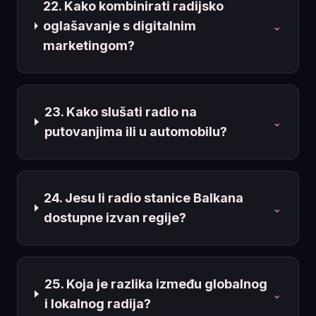
22. Kako kombinirati radijsko
oglašavanje s digitalnim
⌄
marketingom?
23. Kako slušati radio na
⌄
putovanjima ili u automobilu?
24. Jesu li radio stanice Balkana
⌄
dostupne izvan regije?
25. Koja je razlika između globalnog
⌄
i lokalnog radija?