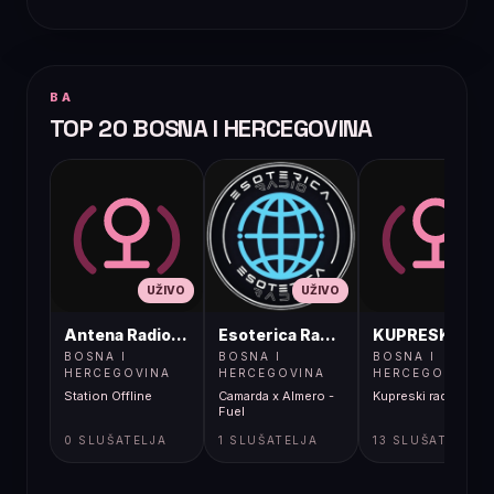
BA
TOP 20 BOSNA I HERCEGOVINA
UŽIVO
UŽIVO
UŽIVO
Antena Radio, Jelah Tešanj
Esoterica Radio S1
KUPRESKIRAD
BOSNA I
BOSNA I
BOSNA I
HERCEGOVINA
HERCEGOVINA
HERCEGOVINA
Station Offline
Camarda x Almero -
Kupreski radio
Fuel
0 SLUŠATELJA
1 SLUŠATELJA
13 SLUŠATELJA