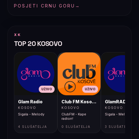
POSJETI CRNU GORU
→
XK
TOP 20 KOSOVO
UŽIVO
UŽIVO
UŽIVO
Glam Radio
Club FM Kosovë
GlamRADIO
KOSOVO
KOSOVO
KOSOVO
Sigala - Melody
ClubFM - Kape
Sigala - Melody
radion!
4 SLUŠATELJA
0 SLUŠATELJA
3 SLUŠATELJA