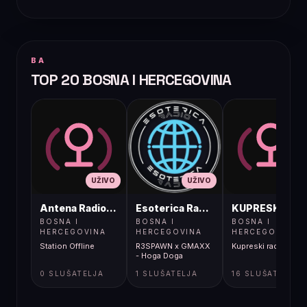
BA
TOP 20 BOSNA I HERCEGOVINA
UŽIVO
UŽIVO
UŽIVO
Antena Radio, Jelah Tešanj
Esoterica Radio S1
KUPRESKIRAD
BOSNA I
BOSNA I
BOSNA I
HERCEGOVINA
HERCEGOVINA
HERCEGOVINA
Station Offline
R3SPAWN x GMAXX
Kupreski radio
- Hoga Doga
0 SLUŠATELJA
1 SLUŠATELJA
16 SLUŠATELJA