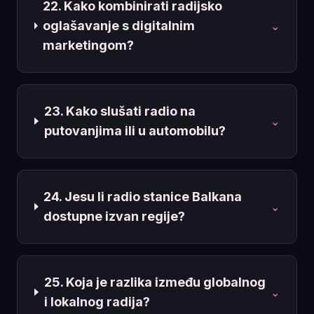
22. Kako kombinirati radijsko
oglašavanje s digitalnim
⌄
marketingom?
23. Kako slušati radio na
⌄
putovanjima ili u automobilu?
24. Jesu li radio stanice Balkana
⌄
dostupne izvan regije?
25. Koja je razlika između globalnog
⌄
i lokalnog radija?