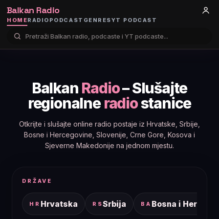
Balkan Radio
HOME
RADIO
PODCAST
GENRES
YT PODCAST
Balkan
Radio
– Slušajte
regionalne
radio
stanice
Otkrijte i slušajte online radio postaje iz Hrvatske, Srbije,
Bosne i Hercegovine, Slovenije, Crne Gore, Kosova i
Sjeverne Makedonije na jednom mjestu.
DRŽAVE
Hrvatska
Srbija
Bosna i Hercego
HR
RS
BA