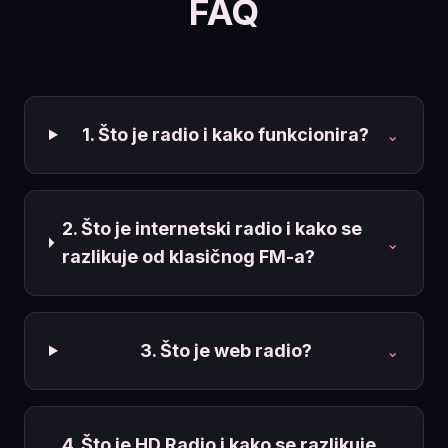
FAQ
1. Što je radio i kako funkcionira?
⌄
2. Što je internetski radio i kako se
⌄
razlikuje od klasičnog FM-a?
3. Što je web radio?
⌄
4. Što je HD Radio i kako se razlikuje