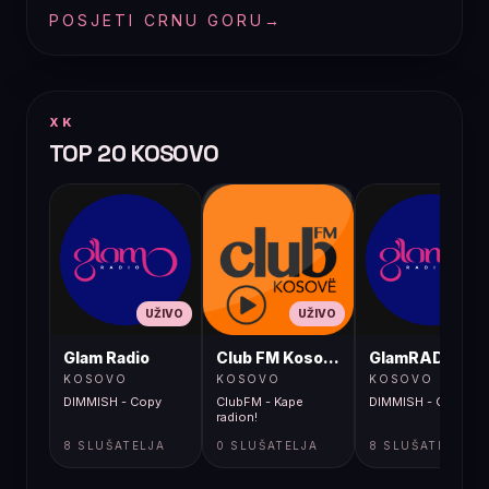
POSJETI CRNU GORU
→
XK
TOP 20 KOSOVO
UŽIVO
UŽIVO
UŽIVO
Glam Radio
Club FM Kosovë
GlamRADIO
KOSOVO
KOSOVO
KOSOVO
DIMMISH - Copy
ClubFM - Kape
DIMMISH - Copy
radion!
8 SLUŠATELJA
0 SLUŠATELJA
8 SLUŠATELJA