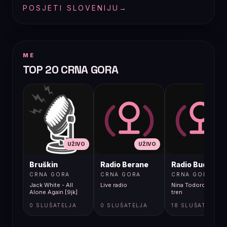
POSJETI SLOVENIJU
→
ME
TOP 20 CRNA GORA
UŽIVO
UŽIVO
UŽIVO
Bruškin
Radio Berane
Radio Budva
CRNA GORA
CRNA GORA
CRNA GORA
Jack White - All
Live radio
Nina Todorovic - Fal
Alone Again [9jk]
tren
0 SLUŠATELJA
0 SLUŠATELJA
18 SLUŠATELJA