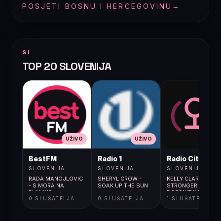
POSJETI BOSNU I HERCEGOVINU
→
SI
TOP 20 SLOVENIJA
UŽIVO
UŽIVO
UŽIVO
BestFM
Radio 1
Radio City
SLOVENIJA
SLOVENIJA
SLOVENIJA
RADA MANOJLOVIC
SHERYL CROW -
KELLY CLARKSON /
- S MORA NA
SOAK UP THE SUN
STRONGER (WHAT
PLANINE
DOESN'T KILL YOU)
0 SLUŠATELJA
0 SLUŠATELJA
1 SLUŠATELJA