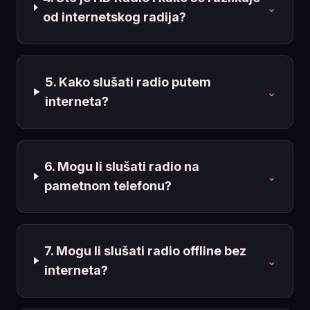
⌄
od internetskog radija?
5. Kako slušati radio putem
⌄
interneta?
6. Mogu li slušati radio na
⌄
pametnom telefonu?
7. Mogu li slušati radio offline bez
⌄
interneta?