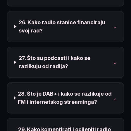
26. Kako radio stanice financiraju
⌄
svoj rad?
27. Što su podcasti i kako se
⌄
razlikuju od radija?
28. Što je DAB+ i kako se razlikuje od
⌄
FM i internetskog streaminga?
29. Kako komentirati i ocijeniti radio