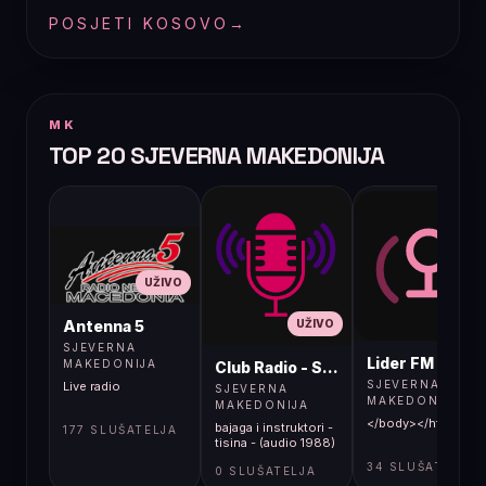
POSJETI KOSOVO
→
MK
TOP 20 SJEVERNA MAKEDONIJA
UŽIVO
UŽIVO
UŽIVO
Antenna 5
SJEVERNA
Lider FM 107,4
MAKEDONIJA
Club Radio - Skopje, Mcedonia
SJEVERNA
Live radio
SJEVERNA
MAKEDONIJA
MAKEDONIJA
</body></html>
bajaga i instruktori -
177 SLUŠATELJA
tisina - (audio 1988)
34 SLUŠATELJA
0 SLUŠATELJA