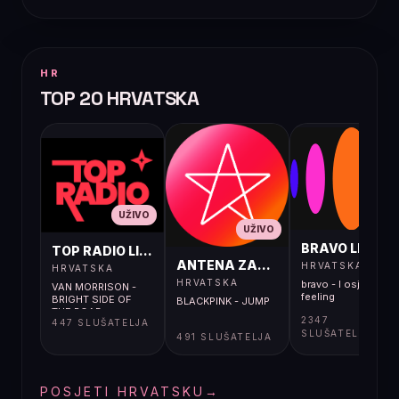
HR
TOP 20 HRVATSKA
UŽIVO
UŽIVO
UŽIVO
BRAVO LIVE
TOP RADIO LIVE
ANTENA ZAGREB LIVE
HRVATSKA
HRVATSKA
HRVATSKA
bravo - I osjećaj i
VAN MORRISON -
feeling
BRIGHT SIDE OF
BLACKPINK - JUMP
THE ROAD
2347
447 SLUŠATELJA
SLUŠATELJA
491 SLUŠATELJA
POSJETI HRVATSKU
→