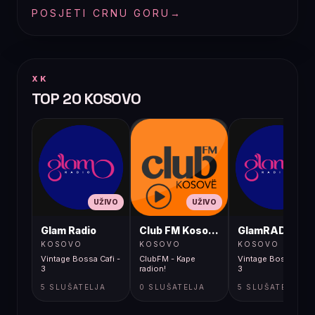
POSJETI CRNU GORU
→
XK
TOP 20 KOSOVO
UŽIVO
UŽIVO
UŽIVO
Glam Radio
Club FM Kosovë
GlamRADIO
KOSOVO
KOSOVO
KOSOVO
Vintage Bossa Cafi -
ClubFM - Kape
Vintage Bossa Cafi 
3
radion!
3
5 SLUŠATELJA
0 SLUŠATELJA
5 SLUŠATELJA