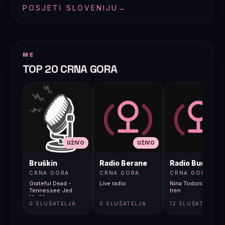
POSJETI SLOVENIJU
→
ME
TOP 20 CRNA GORA
UŽIVO
UŽIVO
UŽIVO
Bruškin
Radio Berane
Radio Budva
CRNA GORA
CRNA GORA
CRNA GORA
Grateful Dead -
Live radio
Nina Todorovic - Fal
Tennessee Jed
tren
[9aG]
0 SLUŠATELJA
0 SLUŠATELJA
12 SLUŠATELJA