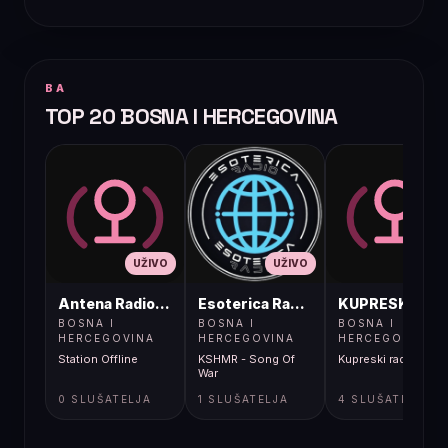
BA
TOP 20 BOSNA I HERCEGOVINA
UŽIVO
UŽIVO
UŽIVO
Antena Radio, Jelah Tešanj
Esoterica Radio S1
KUPRESKIRAD
BOSNA I
BOSNA I
BOSNA I
HERCEGOVINA
HERCEGOVINA
HERCEGOVINA
Station Offline
KSHMR - Song Of
Kupreski radio
War
0 SLUŠATELJA
1 SLUŠATELJA
4 SLUŠATELJA