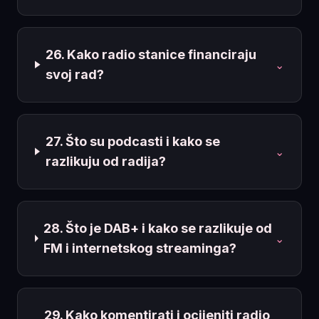
26. Kako radio stanice financiraju
⌄
svoj rad?
27. Što su podcasti i kako se
⌄
razlikuju od radija?
28. Što je DAB+ i kako se razlikuje od
⌄
FM i internetskog streaminga?
29. Kako komentirati i ocijeniti radio