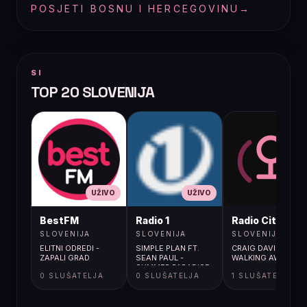
POSJETI BOSNU I HERCEGOVINU
→
SI
TOP 20 SLOVENIJA
UŽIVO
UŽIVO
UŽIVO
BestFM
Radio 1
Radio City
SLOVENIJA
SLOVENIJA
SLOVENIJA
ELITNI ODREDI -
SIMPLE PLAN FT.
CRAIG DAVID /
ZAPALI GRAD
SEAN PAUL -
WALKING AWAY
SUMMER PARADISE
0 SLUŠATELJA
0 SLUŠATELJA
1 SLUŠATELJA