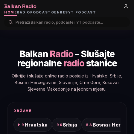
Balkan Radio
HOME
RADIO
PODCAST
GENRES
YT PODCAST
Balkan
Radio
– Slušajte
regionalne
radio
stanice
Otkrijte i slušajte online radio postaje iz Hrvatske, Srbije,
Bosne i Hercegovine, Slovenije, Crne Gore, Kosova i
Sjeverne Makedonije na jednom mjestu.
DRŽAVE
Hrvatska
Srbija
Bosna i Hercego
HR
RS
BA