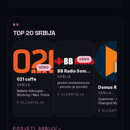
RS
TOP 20 SRBIJA
UŽIVO
UŽIVO
BB Radio Sombor
UŽIVO
SRBIJA
021 caffe
jasmin muharemovic
SRBIJA
Domus Radio
- pocelo je pocelo
Natalie Imbruglia -
SRBIJA
3 SLUŠATELJA
Wishing I Was There
Quannum - I
0 SLUŠATELJA
Changed My Mind
0 SLUŠATELJA
POSJETI SRBIJU
→