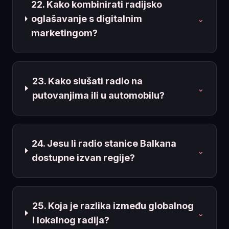
22. Kako kombinirati radijsko
oglašavanje s digitalnim
⌄
marketingom?
23. Kako slušati radio na
⌄
putovanjima ili u automobilu?
24. Jesu li radio stanice Balkana
⌄
dostupne izvan regije?
25. Koja je razlika između globalnog
⌄
i lokalnog radija?