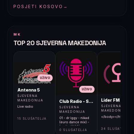
POSJETI KOSOVO
→
MK
TOP 20 SJEVERNA MAKEDONIJA
UŽIVO
UŽIVO
UŽIVO
Antenna 5
SJEVERNA
Lider FM 107,4
MAKEDONIJA
Club Radio - Skopje, Mcedonia
SJEVERNA
Live radio
SJEVERNA
MAKEDONIJA
MAKEDONIJA
</body></html>
01 - dr iggy - nikad
15 SLUŠATELJA
(euro dance mix) -
(audio 1995)
34 SLUŠATELJA
0 SLUŠATELJA