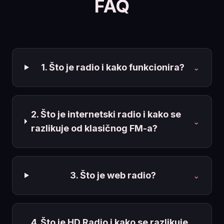
FAQ
1. Što je radio i kako funkcionira?
⌄
2. Što je internetski radio i kako se
⌄
razlikuje od klasičnog FM-a?
3. Što je web radio?
⌄
4. Što je HD Radio i kako se razlikuje