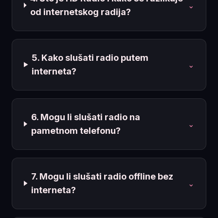
⌄
od internetskog radija?
5. Kako slušati radio putem
⌄
interneta?
6. Mogu li slušati radio na
⌄
pametnom telefonu?
7. Mogu li slušati radio offline bez
⌄
interneta?