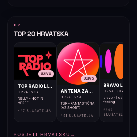
HR
TOP 20 HRVATSKA
UŽIVO
UŽIVO
UŽIVO
BRAVO LIVE
TOP RADIO LIVE
ANTENA ZAGREB LIVE
HRVATSKA
HRVATSKA
HRVATSKA
bravo - I osjećaj i
NELLY - HOT IN
feeling
HERRE
TBF - FANTASTIČNA
(AZ SHORT)
2347
447 SLUŠATELJA
SLUŠATELJA
491 SLUŠATELJA
POSJETI HRVATSKU
→