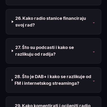
26. Kako radio stanice financiraju
⌄
svoj rad?
27. Što su podcasti i kako se
⌄
razlikuju od radija?
28. Što je DAB+ i kako se razlikuje od
⌄
FM i internetskog streaminga?
29. Kako komentirati i ocijeniti radio