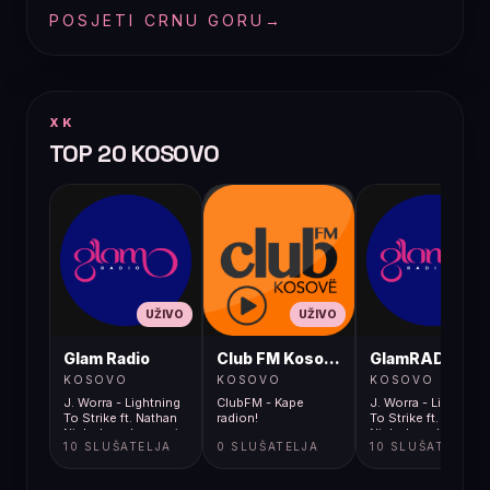
POSJETI CRNU GORU
→
XK
TOP 20 KOSOVO
UŽIVO
UŽIVO
UŽIVO
Glam Radio
Club FM Kosovë
GlamRADIO
KOSOVO
KOSOVO
KOSOVO
J. Worra - Lightning
ClubFM - Kape
J. Worra - Lightning
To Strike ft. Nathan
radion!
To Strike ft. Nathan
Nicholson Insomnia
Nicholson Insomni
10 SLUŠATELJA
0 SLUŠATELJA
10 SLUŠATELJA