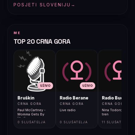
POSJETI SLOVENIJU
→
ME
TOP 20 CRNA GORA
UŽIVO
UŽIVO
UŽIVO
Bruškin
Radio Berane
Radio Budva
CRNA GORA
CRNA GORA
CRNA GORA
Paul McCartney -
Live radio
Nina Todorovic - Fal
Momma Gets By
tren
[9gj]
0 SLUŠATELJA
0 SLUŠATELJA
11 SLUŠATELJA