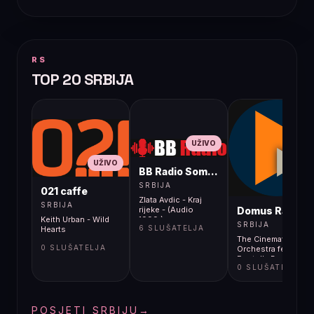
RS
TOP 20 SRBIJA
UŽIVO
UŽIVO
BB Radio Sombor
UŽIVO
SRBIJA
021 caffe
Zlata Avdic - Kraj
SRBIJA
Domus Radio
rijeke - (Audio
Keith Urban - Wild
1999.)
SRBIJA
6 SLUŠATELJA
Hearts
The Cinematic
0 SLUŠATELJA
Orchestra feat.
Fontella Bass -
0 SLUŠATELJA
Evolution
POSJETI SRBIJU
→