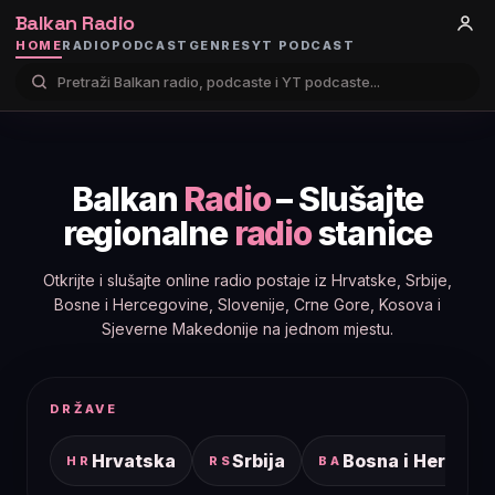
Balkan Radio
HOME
RADIO
PODCAST
GENRES
YT PODCAST
Balkan
Radio
– Slušajte
regionalne
radio
stanice
Otkrijte i slušajte online radio postaje iz Hrvatske, Srbije,
Bosne i Hercegovine, Slovenije, Crne Gore, Kosova i
Sjeverne Makedonije na jednom mjestu.
DRŽAVE
Hrvatska
Srbija
Bosna i Hercego
HR
RS
BA