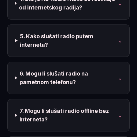
⌄
od internetskog radija?
5. Kako slušati radio putem
⌄
interneta?
6. Mogu li slušati radio na
⌄
pametnom telefonu?
7. Mogu li slušati radio offline bez
⌄
interneta?