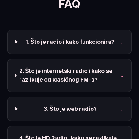
FAQ
1. Što je radio i kako funkcionira?
⌄
2. Što je internetski radio i kako se
⌄
razlikuje od klasičnog FM-a?
3. Što je web radio?
⌄
4. Što je HD Radio i kako se razlikuje