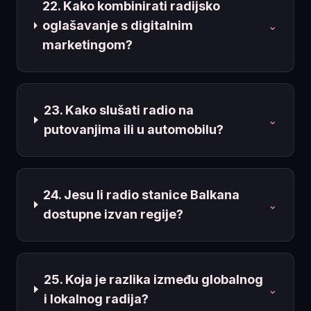
22. Kako kombinirati radijsko
oglašavanje s digitalnim
⌄
marketingom?
23. Kako slušati radio na
⌄
putovanjima ili u automobilu?
24. Jesu li radio stanice Balkana
⌄
dostupne izvan regije?
25. Koja je razlika između globalnog
⌄
i lokalnog radija?