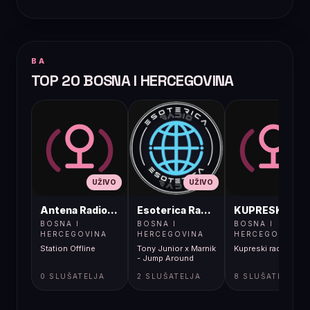
BA
TOP 20 BOSNA I HERCEGOVINA
UŽIVO
UŽIVO
UŽIVO
Antena Radio, Jelah Tešanj
Esoterica Radio S1
KUPRESKIRAD
BOSNA I
BOSNA I
BOSNA I
HERCEGOVINA
HERCEGOVINA
HERCEGOVINA
Station Offline
Tony Junior x Marnik
Kupreski radio
- Jump Around
0 SLUŠATELJA
2 SLUŠATELJA
8 SLUŠATELJA