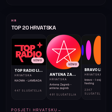
HR
TOP 20 HRVATSKA
UŽIVO
UŽIVO
UŽIVO
BRAVO LIVE
TOP RADIO LIVE
ANTENA ZAGREB LIVE
HRVATSKA
HRVATSKA
HRVATSKA
bravo - I osjećaj i
KAOMA - LAMBADA
feeling
Antena Zagreb -
antena zagreb
2347
447 SLUŠATELJA
SLUŠATELJA
491 SLUŠATELJA
POSJETI HRVATSKU
→