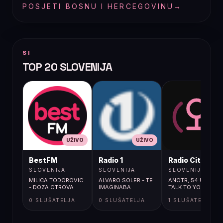
POSJETI BOSNU I HERCEGOVINU
→
SI
TOP 20 SLOVENIJA
UŽIVO
UŽIVO
UŽIVO
BestFM
Radio 1
Radio City
SLOVENIJA
SLOVENIJA
SLOVENIJA
MILICA TODOROVIC
ALVARO SOLER - TE
ANOTR, 54 ULTRA /
- DOZA OTROVA
IMAGINABA
TALK TO YOU
0 SLUŠATELJA
0 SLUŠATELJA
1 SLUŠATELJA