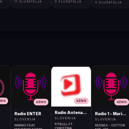
JA
11 SLUŠATELJA
0 SLUŠATELJA
0 SLUŠATELJA
IVO
UŽIVO
UŽIVO
UŽIVO
Radio Antena (105.2MHz)
Radio ENTER
Radio 1 - Maribo
SLOVENIJA
SLOVENIJA
SLOVENIJA
PITBULL FT.
NIMINO FEAT.
REDNEX - COTTON
CHRISTINA