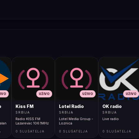
IVO
UŽIVO
UŽIVO
UŽIVO
o
Kiss FM
Lotel Radio
OK radio
SRBIJA
SRBIJA
SRBIJA
Radio KISS FM
Lotel Media Group -
Live radio
alan
Lazarevac 106.1MHz
Loznica
A
0 SLUŠATELJA
0 SLUŠATELJA
0 SLUŠATELJA