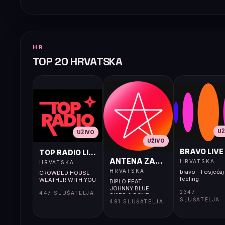
HR
TOP 20 HRVATSKA
UŽ
UŽIVO
UŽIVO
BRAVO LIVE
TOP RADIO LIVE
ANTENA ZAGREB LIVE
HRVATSKA
HRVATSKA
HRVATSKA
bravo - I osjećaj 
CROWDED HOUSE -
feeling
WEATHER WITH YOU
DIPLO FEAT.
JOHNNY BLUE
2347
447 SLUŠATELJA
SKIES & DOVE
SLUŠATELJA
491 SLUŠATELJA
CAMERON - USE ME
(BRUTAL HEARTS)