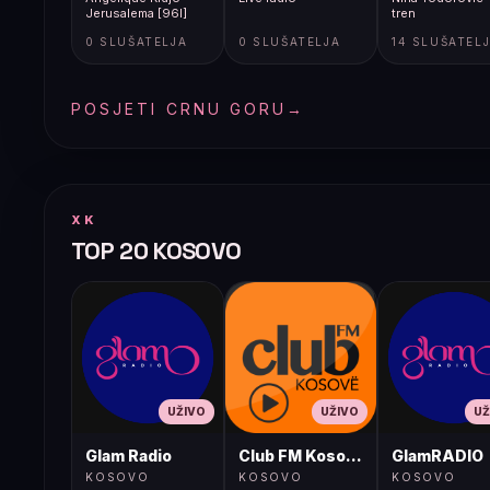
Jerusalema [96l]
tren
0 SLUŠATELJA
0 SLUŠATELJA
14 SLUŠATEL
POSJETI CRNU GORU
→
XK
TOP 20 KOSOVO
UŽIVO
UŽIVO
UŽ
Glam Radio
Club FM Kosovë
GlamRADIO
KOSOVO
KOSOVO
KOSOVO