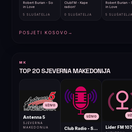
Robert Burian - So
ClubFM - Kape
Robert Burian -
in Love
radion!
in Love
5 SLUŠATELJA
0 SLUŠATELJA
5 SLUŠATELJ
POSJETI KOSOVO
→
MK
TOP 20 SJEVERNA MAKEDONIJA
UŽIVO
UŽ
UŽIVO
Antenna 5
SJEVERNA
Lider FM 107
MAKEDONIJA
Club Radio - Skopje, Mcedonia