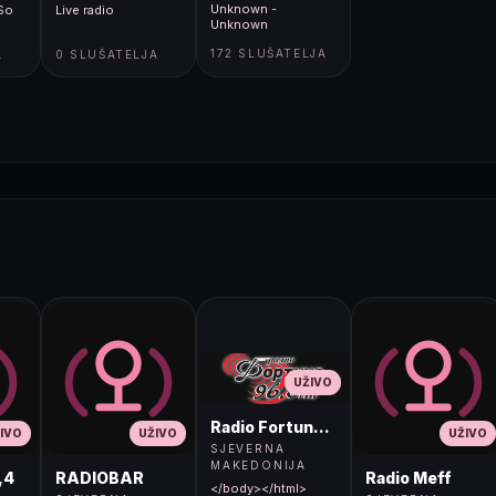
Unknown -
 So
Live radio
Unknown
172 SLUŠATELJA
A
0 SLUŠATELJA
UŽIVO
Radio Fortuna 96.8 FM
IVO
UŽIVO
UŽIVO
SJEVERNA
MAKEDONIJA
,4
RADIOBAR
Radio Meff
</body></html>