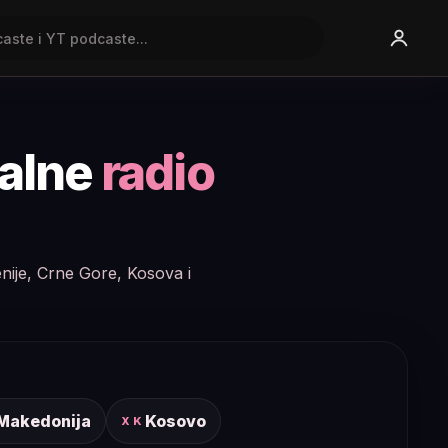
nalne
radio
enije, Crne Gore, Kosova i
 Makedonija
Kosovo
XK