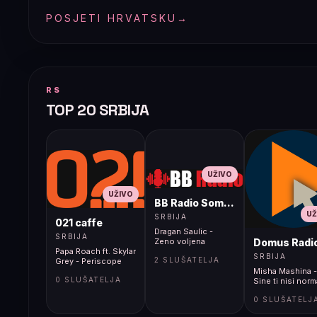
POSJETI HRVATSKU
→
RS
TOP 20 SRBIJA
UŽIVO
UŽIVO
BB Radio Sombor
UŽ
SRBIJA
021 caffe
Dragan Saulic -
SRBIJA
Domus Radi
Zeno voljena
Papa Roach ft. Skylar
SRBIJA
2 SLUŠATELJA
Grey - Periscope
Misha Mashina -
0 SLUŠATELJA
Sine ti nisi norm
0 SLUŠATELJ