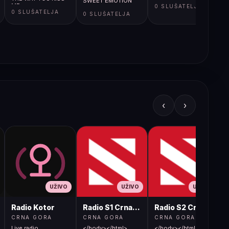
SWEET EMOTION
ME
0 SLUŠATELJA
0 SLUŠATELJA
0 SLUŠATELJA
‹
›
UŽIVO
UŽIVO
UŽIVO
Radio Kotor
Radio S1 Crna Gora
Radio S2 Crna Gora
CRNA GORA
CRNA GORA
CRNA GORA
Live radio
</body></html>
</body></html>