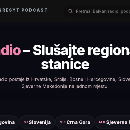
NRES
YT PODCAST
dio
– Slušajte regio
stanice
e radio postaje iz Hrvatske, Srbije, Bosne i Hercegovine, Slov
Sjeverne Makedonije na jednom mjestu.
govina
Slovenija
Crna Gora
Sjeverna
SI
ME
MK