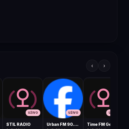
‹
›
UŽIVO
UŽIVO
UŽIVO
STIL RADIO
Urban FM 90.8 Skopje
Time FM Gevgelija