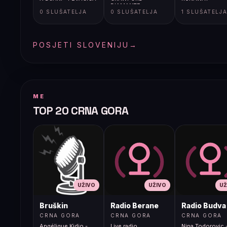
DIAMANTE
0 SLUŠATELJA
0 SLUŠATELJA
1 SLUŠATELJ
POSJETI SLOVENIJU
→
ME
TOP 20 CRNA GORA
UŽIVO
UŽIVO
UŽ
Bruškin
Radio Berane
Radio Budva
CRNA GORA
CRNA GORA
CRNA GORA
Angélique Kidjo -
Live radio
Nina Todorovic -