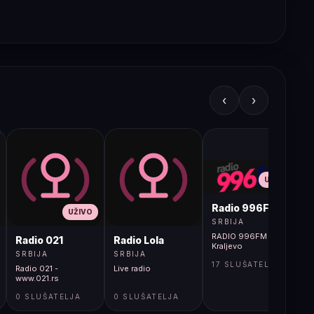
‹
›
UŽIVO
Radio 996FM
UŽIVO
SRBIJA
RADIO 996FM -
Radio 021
Radio Lola
Kraljevo
SRBIJA
SRBIJA
17 SLUŠATELJA
Radio 021 -
Live radio
www.021.rs
0 SLUŠATELJA
0 SLUŠATELJA