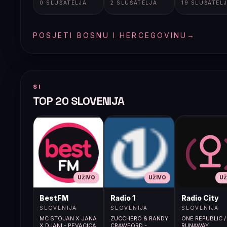
0 SLUŠATELJA
2 SLUŠATELJA
19 SLUŠATEL
POSJETI BOSNU I HERCEGOVINU
→
SI
TOP 20 SLOVENIJA
UŽIVO
UŽIVO
UŽ
BestFM
Radio 1
Radio City
SLOVENIJA
SLOVENIJA
SLOVENIJA
MC STOJAN X JANA
ZUCCHERO & RANDY
ONE REPUBLIC /
X DJANI - PEVACICA
CRAWFORD -
RUNAWAY