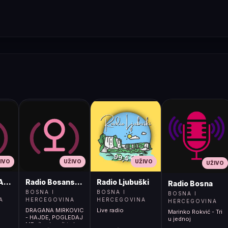
IVO
UŽIVO
UŽIVO
UŽIVO
ADIO
Radio Bosanski Brod
Radio Ljubuški
Radio Bosna
BOSNA I
BOSNA I
BOSNA I
A
HERCEGOVINA
HERCEGOVINA
HERCEGOVINA
DRAGANA MIRKOVIC
Live radio
Marinko Rokvić - Tri
- HAJDE, POGLEDAJ
u jednoj
ME</body></html>