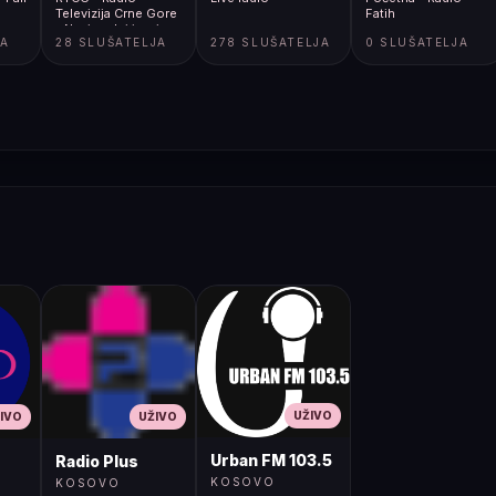
Televizija Crne Gore
Fatih
- Nacionalni javni
JA
28 SLUŠATELJA
278 SLUŠATELJA
0 SLUŠATELJA
servis
UŽIVO
IVO
UŽIVO
Urban FM 103.5
Radio Plus
KOSOVO
KOSOVO