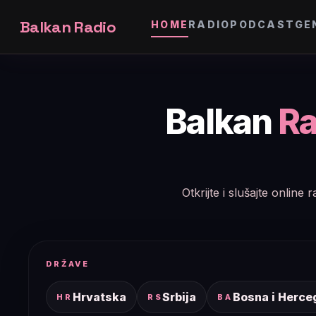
Balkan Radio
HOME
RADIO
PODCAST
GE
Balkan
Ra
Otkrijte i slušajte onlin
DRŽAVE
Hrvatska
Srbija
Bosna i Herce
HR
RS
BA