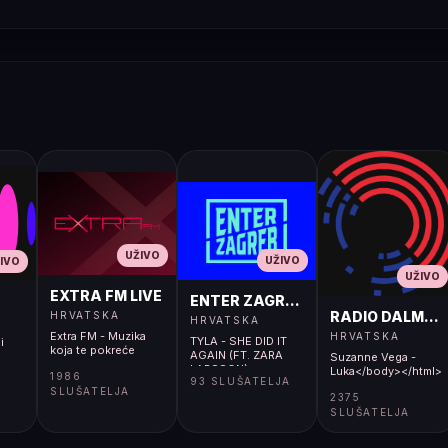
UŽIVO
UŽIVO
IVO
UŽIVO
EXTRA FM LIVE
ENTER ZAGREB LIVE
RADIO DALMACI
HRVATSKA
HRVATSKA
Extra FM - Muzika
HRVATSKA
TYLA - SHE DID IT
i
koja te pokreće
AGAIN (FT. ZARA
Suzanne Vega -
LARSSON)
Luka</body></html>
1986
93 SLUŠATELJA
SLUŠATELJA
2375
SLUŠATELJA