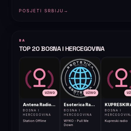
POSJETI SRBIJU
→
BA
TOP 20 BOSNA I HERCEGOVINA
UŽIVO
UŽIVO
UŽ
Antena Radio, Jelah Tešanj
Esoterica Radio S1
KUPRESKIR
BOSNA I
BOSNA I
BOSNA I
HERCEGOVINA
HERCEGOVINA
HERCEGOVIN
Station Offline
WYKO - Pull Me
Kupreski radio
Down