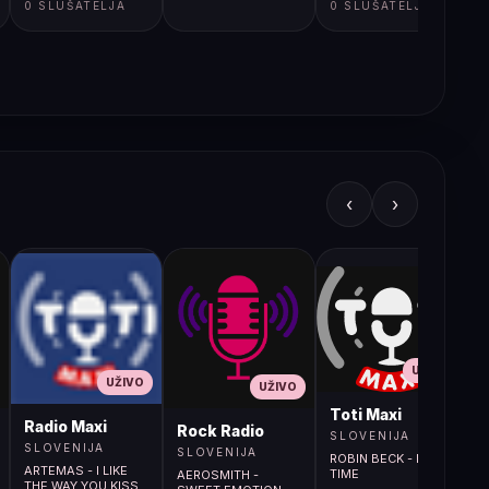
0 SLUŠATELJA
0 SLUŠATELJA
‹
›
UŽIVO
UŽIVO
UŽIVO
L
Toti Maxi
Radio Maxi
r (107.9MHz)
Rock Radio
SLOVENIJA
SLOVENIJA
SLOVENIJA
ROBIN BECK - FIRST
ARTEMAS - I LIKE
TIME
AEROSMITH -
THE WAY YOU KISS