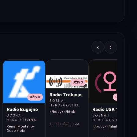
‹
›
UŽIVO
Radio Trebinje
UŽIVO
UŽIVO
BOSNA I
HERCEGOVINA
Radio Bugojno
Radio USK 1
</body></html>
BOSNA I
BOSNA I
HERCEGOVINA
HERCEGOVINA
10 SLUŠATELJA
Kemal Monteno-
</body></html>
S
Duso moja