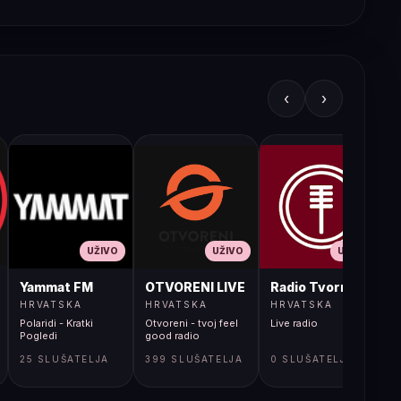
‹
›
UŽIVO
UŽIVO
UŽIVO
JA LIVE
Yammat FM
OTVORENI LIVE
Radio Tvornica
HRVATSKA
HRVATSKA
HRVATSKA
Polaridi - Kratki
Otvoreni - tvoj feel
Live radio
L
Pogledi
good radio
25 SLUŠATELJA
399 SLUŠATELJA
0 SLUŠATELJA