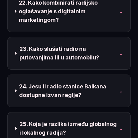
22. Kako kombinirati radijsko
oglašavanje s digitalnim
⌄
marketingom?
23. Kako slušati radio na
⌄
putovanjima ili u automobilu?
24. Jesu li radio stanice Balkana
⌄
dostupne izvan regije?
25. Koja je razlika između globalnog
⌄
i lokalnog radija?