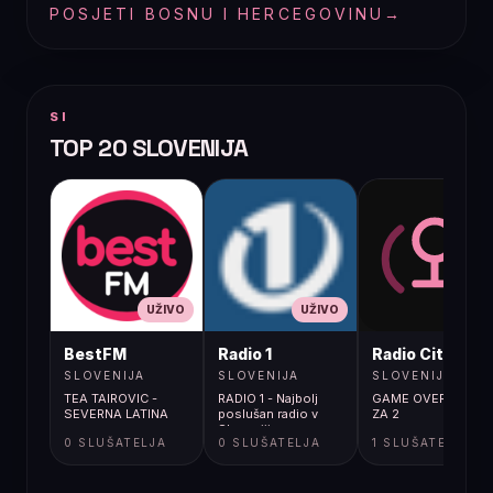
POSJETI BOSNU I HERCEGOVINU
→
SI
TOP 20 SLOVENIJA
UŽIVO
UŽIVO
UŽIVO
BestFM
Radio 1
Radio City
SLOVENIJA
SLOVENIJA
SLOVENIJA
TEA TAIROVIC -
RADIO 1 - Najbolj
GAME OVER / IGRA
SEVERNA LATINA
poslušan radio v
ZA 2
Sloveniji
0 SLUŠATELJA
0 SLUŠATELJA
1 SLUŠATELJA