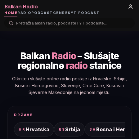
Balkan Radio
HOME
RADIO
PODCAST
GENRES
YT PODCAST
Balkan
Radio
– Slušajte
regionalne
radio
stanice
Otkrijte i slušajte online radio postaje iz Hrvatske, Srbije,
Bosne i Hercegovine, Slovenije, Crne Gore, Kosova i
Sjeverne Makedonije na jednom mjestu.
DRŽAVE
Hrvatska
Srbija
Bosna i Hercego
HR
RS
BA