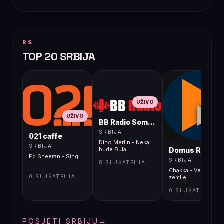
RS
TOP 20 SRBIJA
UŽIVO
UŽIVO
BB Radio Sombor
UŽIVO
SRBIJA
021 caffe
Dino Merlin - Neka
SRBIJA
Domus Radio
bude Đula
Ed Sheeran - Sing
SRBIJA
8 SLUŠATELJA
Chakka - Vesti iz
0 SLUŠATELJA
zemlje
0 SLUŠATELJA
POSJETI SRBIJU
→