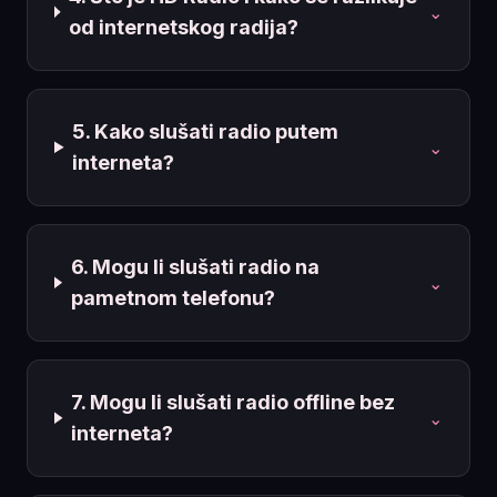
⌄
od internetskog radija?
5. Kako slušati radio putem
⌄
interneta?
6. Mogu li slušati radio na
⌄
pametnom telefonu?
7. Mogu li slušati radio offline bez
⌄
interneta?