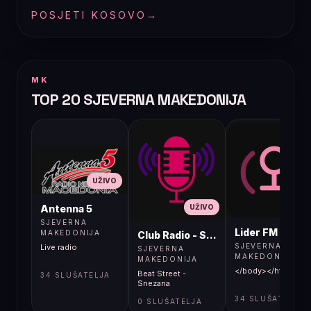
POSJETI KOSOVO
→
MK
TOP 20 SJEVERNA MAKEDONIJA
UŽIVO
UŽIVO
UŽIVO
Antenna 5
SJEVERNA
Lider FM 107,4
MAKEDONIJA
Club Radio - Skopje, Mcedonia
SJEVERNA
Live radio
SJEVERNA
MAKEDONIJA
MAKEDONIJA
</body></html>
Beat Street -
34 SLUŠATELJA
Snezana
34 SLUŠATELJA
0 SLUŠATELJA