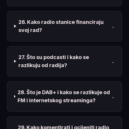
26. Kako radio stanice financiraju
⌄
svoj rad?
27. Što su podcasti i kako se
⌄
razlikuju od radija?
28. Što je DAB+ i kako se razlikuje od
⌄
FM i internetskog streaminga?
29. Kako komentirati i ocijeniti radio