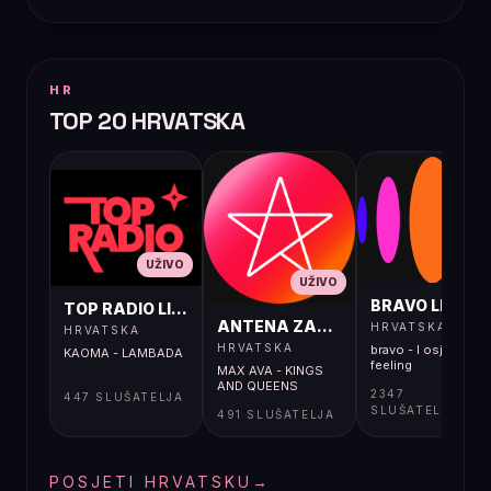
HR
TOP 20 HRVATSKA
UŽIVO
UŽIVO
UŽIVO
BRAVO LIVE
TOP RADIO LIVE
ANTENA ZAGREB LIVE
HRVATSKA
HRVATSKA
HRVATSKA
bravo - I osjećaj i
KAOMA - LAMBADA
feeling
MAX AVA - KINGS
AND QUEENS
2347
447 SLUŠATELJA
SLUŠATELJA
491 SLUŠATELJA
POSJETI HRVATSKU
→