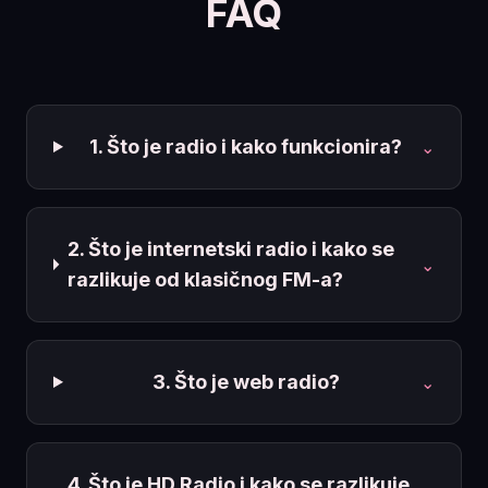
FAQ
1. Što je radio i kako funkcionira?
⌄
2. Što je internetski radio i kako se
⌄
razlikuje od klasičnog FM-a?
3. Što je web radio?
⌄
4. Što je HD Radio i kako se razlikuje