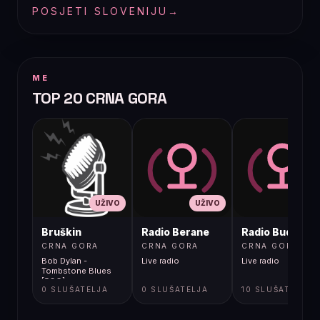
POSJETI SLOVENIJU
→
ME
TOP 20 CRNA GORA
UŽIVO
UŽIVO
UŽIVO
Bruškin
Radio Berane
Radio Budva
CRNA GORA
CRNA GORA
CRNA GORA
Bob Dylan -
Live radio
Live radio
Tombstone Blues
[5GG]
0 SLUŠATELJA
0 SLUŠATELJA
10 SLUŠATELJA