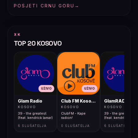
POSJETI CRNU GORU
→
XK
TOP 20 KOSOVO
UŽIVO
UŽIVO
UŽIVO
Glam Radio
Club FM Kosovë
GlamRADIO
KOSOVO
KOSOVO
KOSOVO
39 - the greatest
ClubFM - Kape
39 - the greatest
(feat. kendrick lamar)
radion!
(feat. kendrick lamar
6 SLUŠATELJA
0 SLUŠATELJA
6 SLUŠATELJA