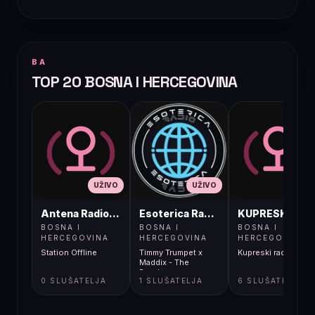
BA
TOP 20 BOSNA I HERCEGOVINA
UŽIVO
UŽIVO
UŽIVO
Antena Radio, Jelah Tešanj
Esoterica Radio S1
KUPRESKIRAD
BOSNA I
BOSNA I
BOSNA I
HERCEGOVINA
HERCEGOVINA
HERCEGOVINA
Station Offline
Timmy Trumpet x
Kupreski radio
Maddix - The
Prophecy
0 SLUŠATELJA
1 SLUŠATELJA
6 SLUŠATELJA