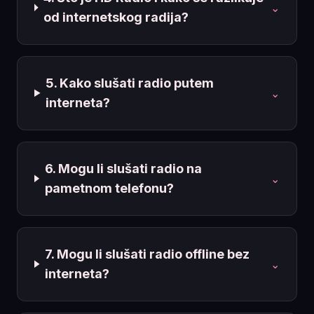
⌄
od internetskog radija?
5. Kako slušati radio putem
⌄
interneta?
6. Mogu li slušati radio na
⌄
pametnom telefonu?
7. Mogu li slušati radio offline bez
⌄
interneta?