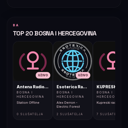
BA
TOP 20 BOSNA I HERCEGOVINA
UŽIVO
UŽIVO
UŽIVO
Antena Radio, Jelah Tešanj
Esoterica Radio S1
KUPRESKIRAD
BOSNA I
BOSNA I
BOSNA I
HERCEGOVINA
HERCEGOVINA
HERCEGOVINA
Station Offline
Alex Derron -
Kupreski radio
Electric Forest
0 SLUŠATELJA
2 SLUŠATELJA
7 SLUŠATELJA