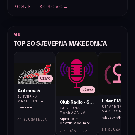
POSJETI KOSOVO
→
MK
TOP 20 SJEVERNA MAKEDONIJA
UŽIVO
UŽIVO
UŽIVO
Antenna 5
SJEVERNA
Lider FM 107,4
MAKEDONIJA
Club Radio - Skopje, Mcedonia
SJEVERNA
Live radio
SJEVERNA
MAKEDONIJA
MAKEDONIJA
</body></html>
Alpha Team -
41 SLUŠATELJA
Odlazim, a volim te
34 SLUŠATELJA
0 SLUŠATELJA