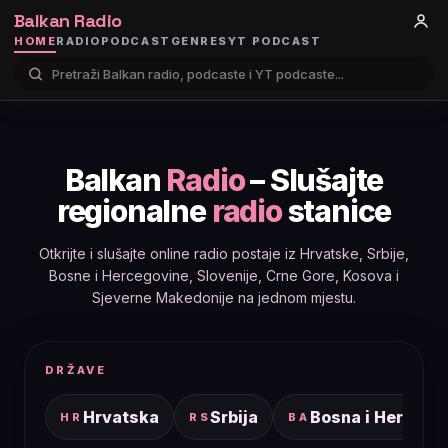
Balkan Radio
HOME
RADIO
PODCAST
GENRES
YT PODCAST
Balkan
Radio
– Slušajte
regionalne
radio
stanice
Otkrijte i slušajte online radio postaje iz Hrvatske, Srbije,
Bosne i Hercegovine, Slovenije, Crne Gore, Kosova i
Sjeverne Makedonije na jednom mjestu.
DRŽAVE
Hrvatska
Srbija
Bosna i Hercego
HR
RS
BA