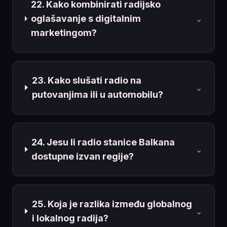
22. Kako kombinirati radijsko
oglašavanje s digitalnim
⌄
marketingom?
23. Kako slušati radio na
⌄
putovanjima ili u automobilu?
24. Jesu li radio stanice Balkana
⌄
dostupne izvan regije?
25. Koja je razlika između globalnog
⌄
i lokalnog radija?