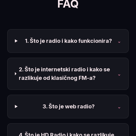
FAQ
1. Što je radio i kako funkcionira?
⌄
2. Što je internetski radio i kako se
⌄
razlikuje od klasičnog FM-a?
3. Što je web radio?
⌄
4. Što je HD Radio i kako se razlikuje