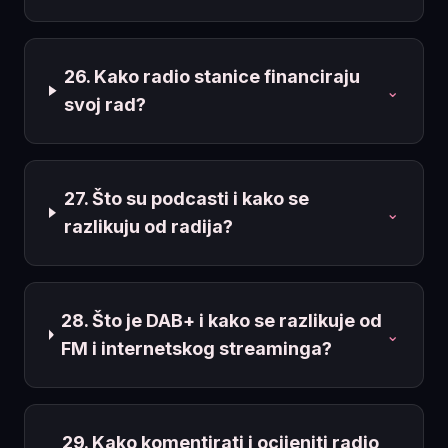
26. Kako radio stanice financiraju
⌄
svoj rad?
27. Što su podcasti i kako se
⌄
razlikuju od radija?
28. Što je DAB+ i kako se razlikuje od
⌄
FM i internetskog streaminga?
29. Kako komentirati i ocijeniti radio