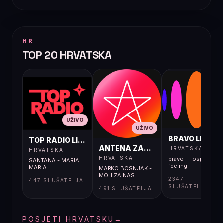
HR
TOP 20 HRVATSKA
UŽIVO
UŽIVO
UŽIVO
BRAVO LIVE
TOP RADIO LIVE
ANTENA ZAGREB LIVE
HRVATSKA
HRVATSKA
HRVATSKA
bravo - I osjećaj i
SANTANA - MARIA
feeling
MARIA
MARKO BOSNJAK -
MOLI ZA NAS
2347
447 SLUŠATELJA
SLUŠATELJA
491 SLUŠATELJA
POSJETI HRVATSKU
→