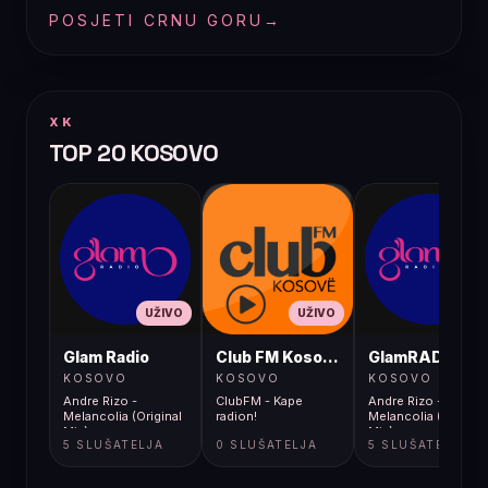
POSJETI CRNU GORU
→
XK
TOP 20 KOSOVO
UŽIVO
UŽIVO
UŽIVO
Glam Radio
Club FM Kosovë
GlamRADIO
KOSOVO
KOSOVO
KOSOVO
Andre Rizo -
ClubFM - Kape
Andre Rizo -
Melancolia (Original
radion!
Melancolia (Original
Mix)
Mix)
5 SLUŠATELJA
0 SLUŠATELJA
5 SLUŠATELJA