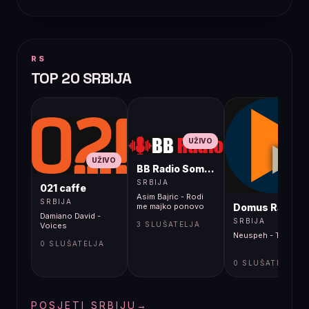
RS
TOP 20 SRBIJA
UŽIVO
UŽIVO
BB Radio Sombor
UŽIVO
SRBIJA
021 caffe
Asim Bajric - Rodi
SRBIJA
Domus Radio
me majko ponovo
Damiano David -
SRBIJA
3 SLUŠATELJA
Voices
Neuspeh - Turkuglu
0 SLUŠATELJA
0 SLUŠATELJA
POSJETI SRBIJU
→