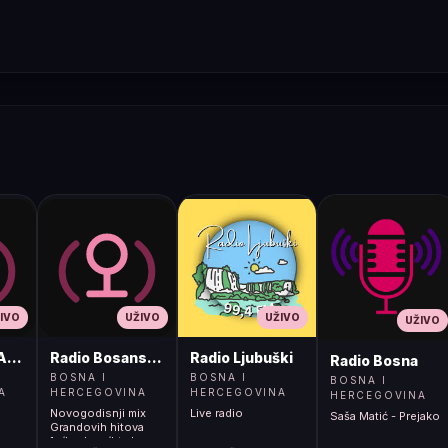
IVO
UŽIVO
UŽIVO
UŽIVO
ADIO
Radio Bosanski Brod
Radio Ljubuški
Radio Bosna
BOSNA I
BOSNA I
BOSNA I
A
HERCEGOVINA
HERCEGOVINA
HERCEGOVINA
Novogodisnji mix
Live radio
Saša Matić - Prejako
Grandovih hitova
1</body></html>