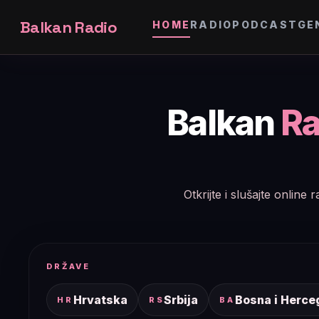
Balkan Radio
HOME
RADIO
PODCAST
GE
Balkan
Ra
Otkrijte i slušajte onlin
DRŽAVE
Hrvatska
Srbija
Bosna i Herce
HR
RS
BA