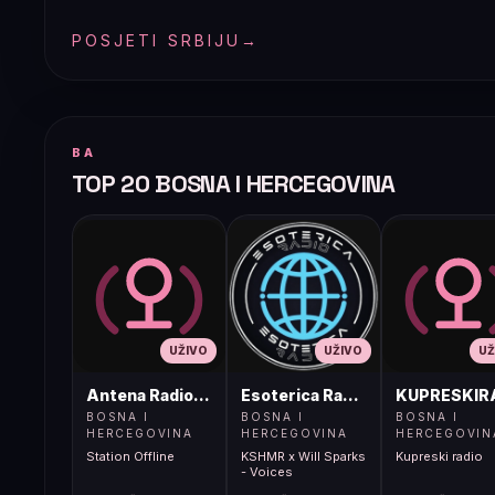
POSJETI SRBIJU
→
BA
TOP 20 BOSNA I HERCEGOVINA
UŽIVO
UŽIVO
UŽ
Antena Radio, Jelah Tešanj
Esoterica Radio S1
KUPRESKIR
BOSNA I
BOSNA I
BOSNA I
HERCEGOVINA
HERCEGOVINA
HERCEGOVIN
Station Offline
KSHMR x Will Sparks
Kupreski radio
- Voices