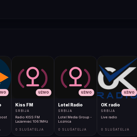
IVO
UŽIVO
UŽIVO
UŽIVO
o
Kiss FM
Lotel Radio
OK radio
SRBIJA
SRBIJA
SRBIJA
upost
Radio KISS FM
Lotel Media Group -
Live radio
Lazarevac 106.1MHz
Loznica
A
0 SLUŠATELJA
0 SLUŠATELJA
0 SLUŠATELJA