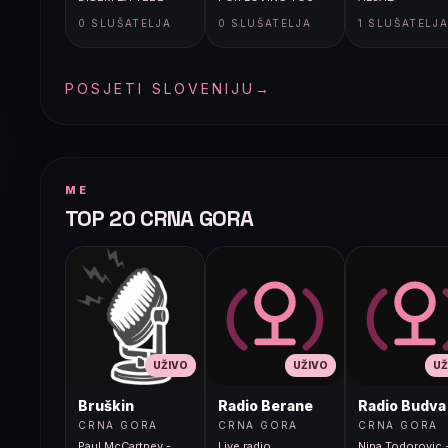
0 SLUŠATELJA
0 SLUŠATELJA
1 SLUŠATELJ
POSJETI SLOVENIJU
→
ME
TOP 20 CRNA GORA
UŽIVO
UŽIVO
UŽ
Bruškin
Radio Berane
Radio Budva
CRNA GORA
CRNA GORA
CRNA GORA
Paul McCartney -
Live radio
Nina Todorovic -