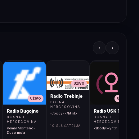
‹
›
UŽIVO
Radio Trebinje
UŽIVO
UŽIVO
BOSNA I
HERCEGOVINA
Radio Bugojno
Radio USK 1
</body></html>
BOSNA I
BOSNA I
HERCEGOVINA
HERCEGOVINA
10 SLUŠATELJA
Kemal Monteno-
</body></html>
S
Duso moja