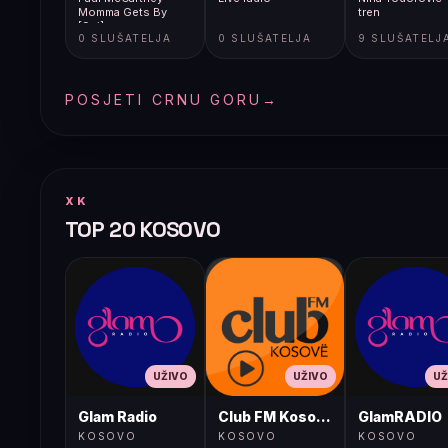
Momma Gets By
tren
[9gj]
0 SLUŠATELJA
0 SLUŠATELJA
9 SLUŠATELJ
POSJETI CRNU GORU
→
XK
TOP 20 KOSOVO
UŽIVO
UŽIVO
UŽ
Glam Radio
Club FM Kosovë
GlamRADIO
KOSOVO
KOSOVO
KOSOVO