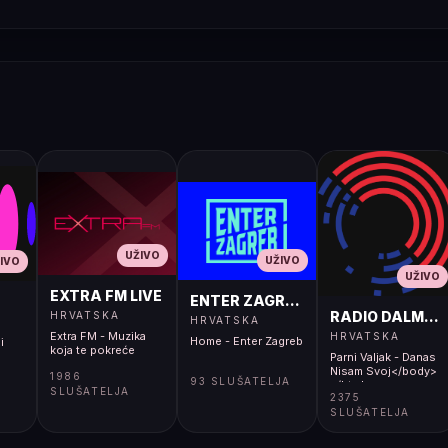
UŽIVO
UŽIVO
IVO
UŽIVO
EXTRA FM LIVE
ENTER ZAGREB LIVE
RADIO DALMACI
HRVATSKA
HRVATSKA
Extra FM - Muzika
HRVATSKA
Home - Enter Zagreb
i
koja te pokreće
Parni Valjak - Danas
Nisam Svoj</body>
1986
93 SLUŠATELJA
</html>
SLUŠATELJA
2375
SLUŠATELJA