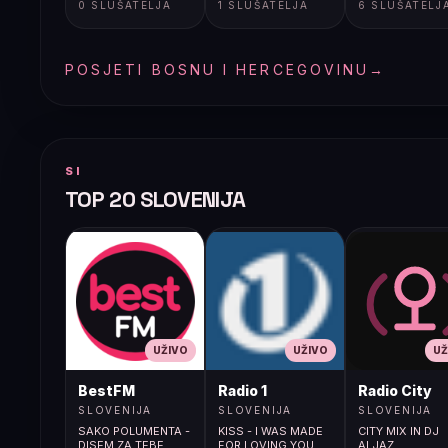
0 SLUŠATELJA
1 SLUŠATELJA
6 SLUŠATELJ
POSJETI BOSNU I HERCEGOVINU
→
SI
TOP 20 SLOVENIJA
UŽIVO
UŽIVO
UŽ
BestFM
Radio 1
Radio City
SLOVENIJA
SLOVENIJA
SLOVENIJA
SAKO POLUMENTA -
KISS - I WAS MADE
CITY MIX IN DJ
DISEM ZA TEBE
FOR LOVING YOU
ALJAZ