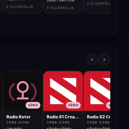
SWEET EMOTION
0 SLUŠATELJA
HEARTS
0 SLUŠATELJA
0 SLUŠATELJA
‹
›
UŽIVO
UŽIVO
UŽIVO
Radio Kotor
Radio S1 Crna Gora
Radio S2 Crna Gora
CRNA GORA
CRNA GORA
CRNA GORA
Live radio
</body></html>
</body></html>