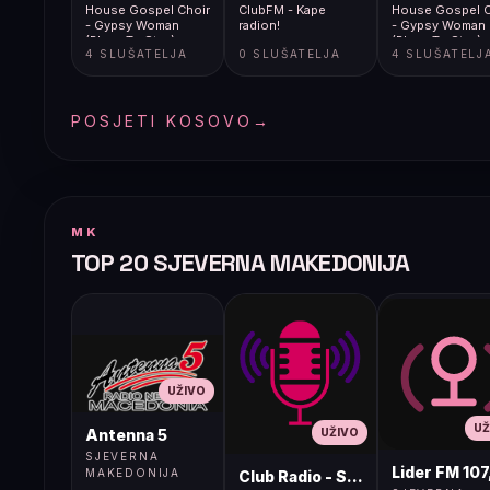
House Gospel Choir
ClubFM - Kape
House Gospel C
- Gypsy Woman
radion!
- Gypsy Woman
(Place To Stay)
(Place To Stay)
4 SLUŠATELJA
0 SLUŠATELJA
4 SLUŠATELJ
(Audio)
(Audio)
POSJETI KOSOVO
→
MK
TOP 20 SJEVERNA MAKEDONIJA
UŽIVO
UŽ
UŽIVO
Antenna 5
SJEVERNA
Lider FM 107
MAKEDONIJA
Club Radio - Skopje, Mcedonia