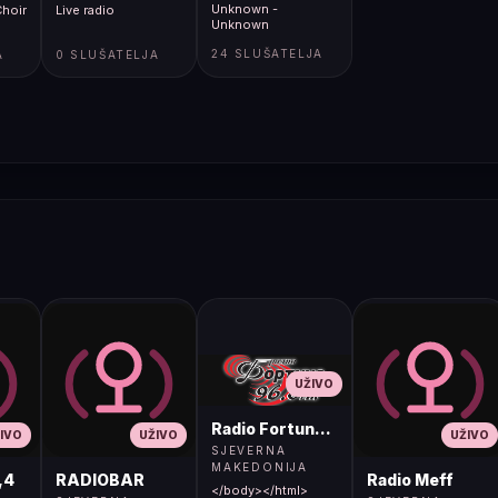
Unknown -
hoir
Live radio
Unknown
24 SLUŠATELJA
A
0 SLUŠATELJA
UŽIVO
Radio Fortuna 96.8 FM
IVO
UŽIVO
UŽIVO
SJEVERNA
MAKEDONIJA
,4
RADIOBAR
Radio Meff
</body></html>