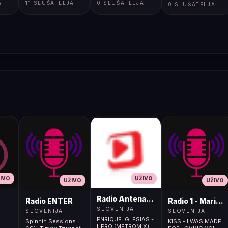
A
11 SLUŠATELJA
0 SLUŠATELJA
0 SLUŠATELJA
IVO
UŽIVO
UŽIVO
UŽIVO
Radio Antena (105.2MHz)
Radio ENTER
Radio 1 - Maribo
SLOVENIJA
SLOVENIJA
SLOVENIJA
ENRIQUE IGLESIAS -
Spinnin Sessions
KISS - I WAS MADE
HERO (METROMIX)