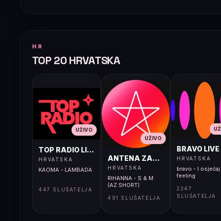
HR
TOP 20 HRVATSKA
UŽ
UŽIVO
UŽIVO
BRAVO LIVE
TOP RADIO LIVE
ANTENA ZAGREB LIVE
HRVATSKA
HRVATSKA
HRVATSKA
bravo - I osjećaj 
KAOMA - LAMBADA
feeling
RIHANNA - S & M
(AZ SHORT)
2347
447 SLUŠATELJA
SLUŠATELJA
491 SLUŠATELJA