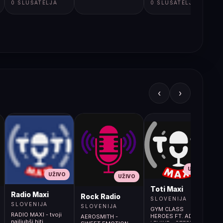
0 SLUŠATELJA
0 SLUŠATELJA
‹
›
UŽIVO
UŽIVO
UŽIVO
L
Toti Maxi
Radio Maxi
r (107.9MHz)
Rock Radio
SLOVENIJA
SLOVENIJA
SLOVENIJA
GYM CLASS
RADIO MAXI - tvoji
HEROES FT. ADAM
AEROSMITH -
najljubši hiti
LEVINE - STEREO