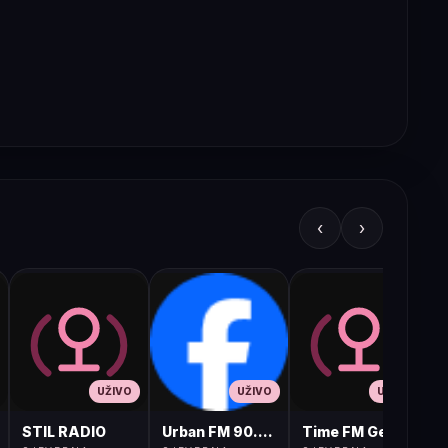
‹
›
UŽIVO
UŽIVO
UŽIVO
STIL RADIO
Urban FM 90.8 Skopje
Time FM Gevgelija