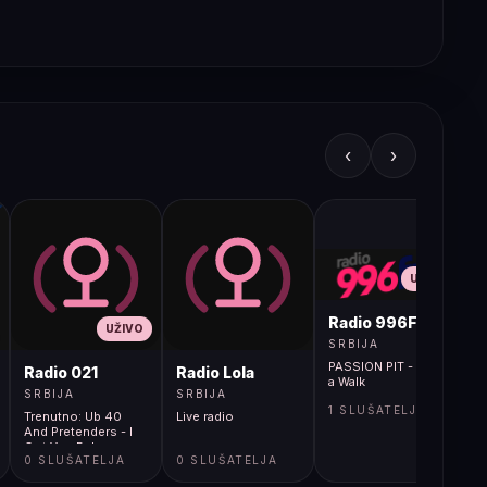
‹
›
UŽIVO
Radio 996FM
UŽIVO
SRBIJA
PASSION PIT - Take
Radio 021
Radio Lola
a Walk
SRBIJA
SRBIJA
1 SLUŠATELJA
Trenutno: Ub 40
Live radio
And Pretenders - I
Got You Babe
0 SLUŠATELJA
0 SLUŠATELJA