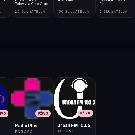
Televizija Crne Gore
Fatih
- Nacionalni javni
A
28 SLUŠATELJA
150 SLUŠATELJA
0 SLUŠATELJA
servis
UŽIVO
IVO
UŽIVO
Urban FM 103.5
Radio Plus
KOSOVO
KOSOVO