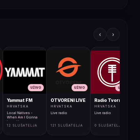
‹
›
UŽIVO
UŽIVO
UŽIVO
JA LIVE
Yammat FM
OTVORENI LIVE
Radio Tvornica
HRVATSKA
HRVATSKA
HRVATSKA
Local Natives -
Live radio
Live radio
L
When Am I Gonna
Lose You
12 SLUŠATELJA
121 SLUŠATELJA
0 SLUŠATELJA