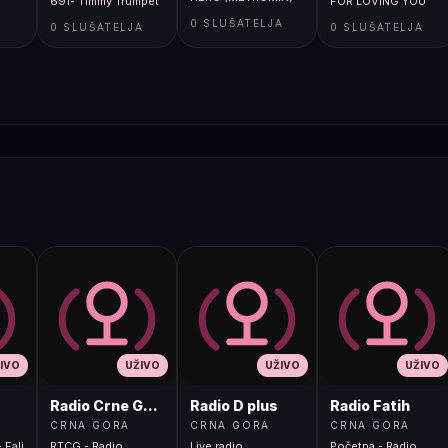
691- Timmy Trumpet
FOR LOVING YOU
A
0 SLUŠATELJA
0 SLUŠATELJA
0 SLUŠATELJA
IVO
UŽIVO
UŽIVO
UŽIVO
Radio Crne Gore 1
Radio D plus
Radio Fatih
CRNA GORA
CRNA GORA
CRNA GORA
 Fali
RTCG - Radio
Live radio
Početna - Radio