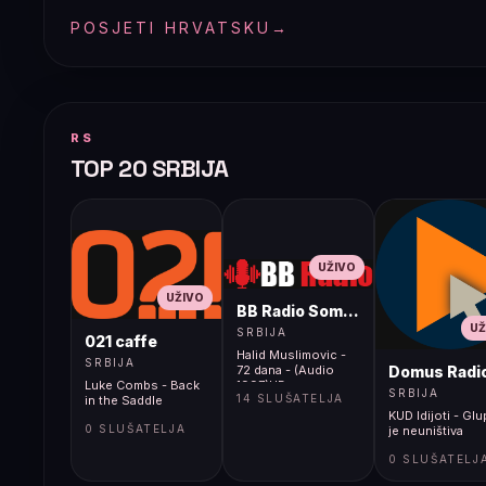
POSJETI HRVATSKU
→
RS
TOP 20 SRBIJA
UŽIVO
UŽIVO
BB Radio Sombor
UŽ
SRBIJA
021 caffe
Halid Muslimovic -
SRBIJA
Domus Radi
72 dana - (Audio
Luke Combs - Back
1997)HD
SRBIJA
14 SLUŠATELJA
in the Saddle
KUD Idijoti - Gl
0 SLUŠATELJA
je neuništiva
0 SLUŠATELJ