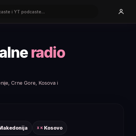
nalne
radio
enije, Crne Gore, Kosova i
 Makedonija
Kosovo
XK