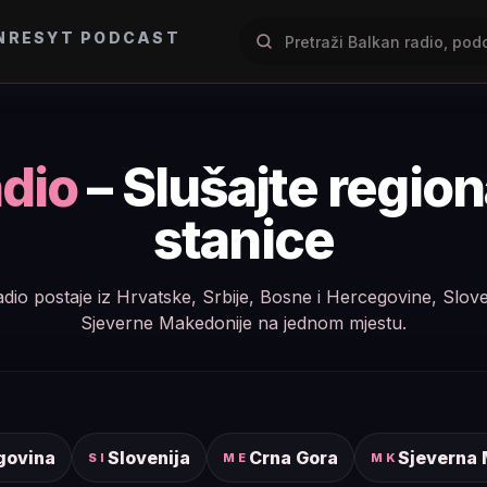
NRES
YT PODCAST
dio
– Slušajte regio
stanice
e radio postaje iz Hrvatske, Srbije, Bosne i Hercegovine, Slov
Sjeverne Makedonije na jednom mjestu.
govina
Slovenija
Crna Gora
Sjeverna
SI
ME
MK