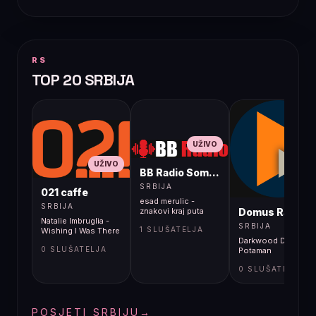
RS
TOP 20 SRBIJA
UŽIVO
UŽIVO
BB Radio Sombor
UŽIVO
SRBIJA
021 caffe
esad merulic -
SRBIJA
Domus Radio
znakovi kraj puta
Natalie Imbruglia -
SRBIJA
1 SLUŠATELJA
Wishing I Was There
Darkwood Dub -
0 SLUŠATELJA
Potaman
0 SLUŠATELJA
POSJETI SRBIJU
→