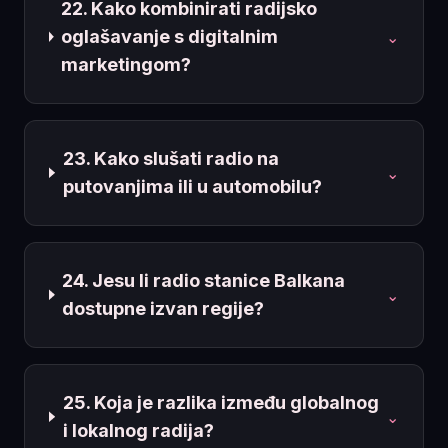
22. Kako kombinirati radijsko
oglašavanje s digitalnim
⌄
marketingom?
23. Kako slušati radio na
⌄
putovanjima ili u automobilu?
24. Jesu li radio stanice Balkana
⌄
dostupne izvan regije?
25. Koja je razlika između globalnog
⌄
i lokalnog radija?