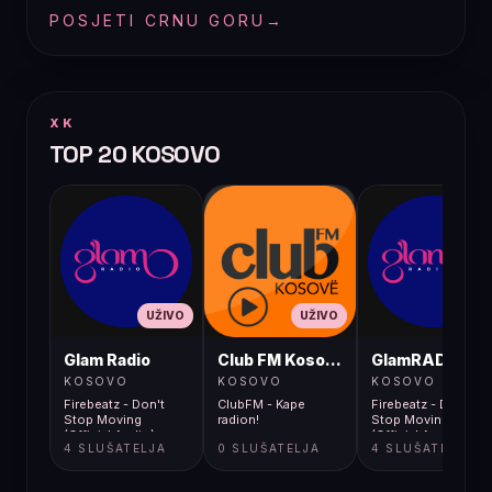
POSJETI CRNU GORU
→
XK
TOP 20 KOSOVO
UŽIVO
UŽIVO
UŽIVO
Glam Radio
Club FM Kosovë
GlamRADIO
KOSOVO
KOSOVO
KOSOVO
Firebeatz - Don't
ClubFM - Kape
Firebeatz - Don't
Stop Moving
radion!
Stop Moving
(Official Audio)
(Official Audio)
4 SLUŠATELJA
0 SLUŠATELJA
4 SLUŠATELJA