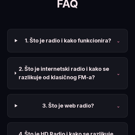
FAQ
1. Što je radio i kako funkcionira?
⌄
2. Što je internetski radio i kako se
⌄
razlikuje od klasičnog FM-a?
3. Što je web radio?
⌄
4. Što je HD Radio i kako se razlikuje