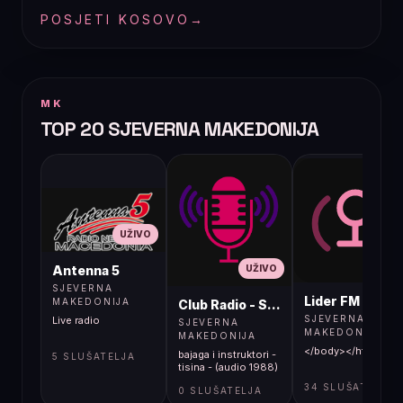
POSJETI KOSOVO
→
MK
TOP 20 SJEVERNA MAKEDONIJA
UŽIVO
UŽIVO
UŽIVO
Antenna 5
SJEVERNA
Lider FM 107,4
MAKEDONIJA
Club Radio - Skopje, Mcedonia
SJEVERNA
Live radio
SJEVERNA
MAKEDONIJA
MAKEDONIJA
</body></html>
bajaga i instruktori -
5 SLUŠATELJA
tisina - (audio 1988)
34 SLUŠATELJA
0 SLUŠATELJA