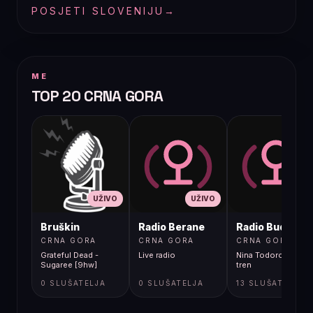
POSJETI SLOVENIJU
→
ME
TOP 20 CRNA GORA
UŽIVO
UŽIVO
UŽIVO
Bruškin
Radio Berane
Radio Budva
CRNA GORA
CRNA GORA
CRNA GORA
Grateful Dead -
Live radio
Nina Todorovic - Fal
Sugaree [9hw]
tren
0 SLUŠATELJA
0 SLUŠATELJA
13 SLUŠATELJA