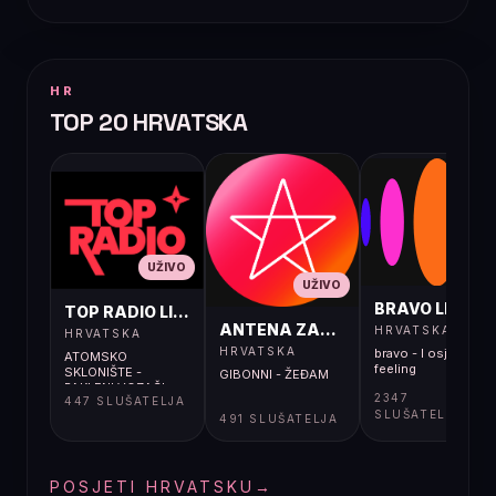
HR
TOP 20 HRVATSKA
UŽIVO
UŽIVO
UŽIVO
BRAVO LIVE
TOP RADIO LIVE
ANTENA ZAGREB LIVE
HRVATSKA
HRVATSKA
HRVATSKA
bravo - I osjećaj i
ATOMSKO
feeling
SKLONIŠTE -
GIBONNI - ŽEĐAM
PAKLENI VOZAČI
2347
447 SLUŠATELJA
SLUŠATELJA
491 SLUŠATELJA
POSJETI HRVATSKU
→