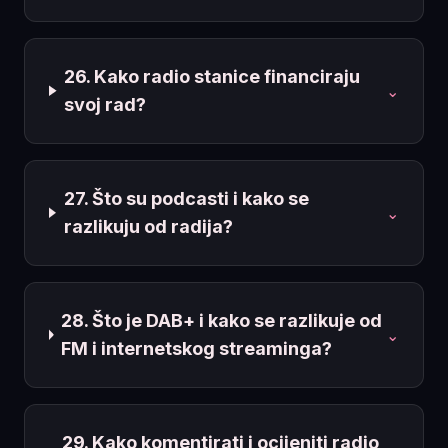
26. Kako radio stanice financiraju
⌄
svoj rad?
27. Što su podcasti i kako se
⌄
razlikuju od radija?
28. Što je DAB+ i kako se razlikuje od
⌄
FM i internetskog streaminga?
29. Kako komentirati i ocijeniti radio