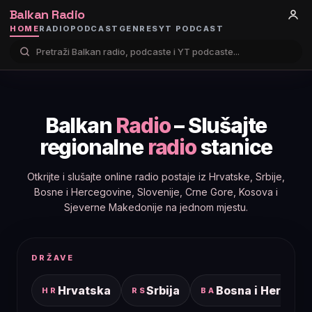
Balkan Radio
HOME
RADIO
PODCAST
GENRES
YT PODCAST
Balkan
Radio
– Slušajte
regionalne
radio
stanice
Otkrijte i slušajte online radio postaje iz Hrvatske, Srbije,
Bosne i Hercegovine, Slovenije, Crne Gore, Kosova i
Sjeverne Makedonije na jednom mjestu.
DRŽAVE
Hrvatska
Srbija
Bosna i Hercego
HR
RS
BA