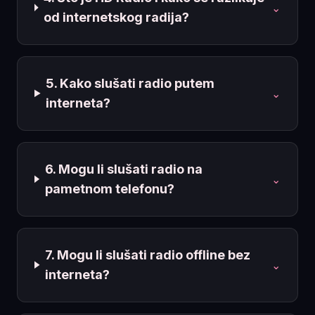
⌄
od internetskog radija?
5. Kako slušati radio putem
⌄
interneta?
6. Mogu li slušati radio na
⌄
pametnom telefonu?
7. Mogu li slušati radio offline bez
⌄
interneta?