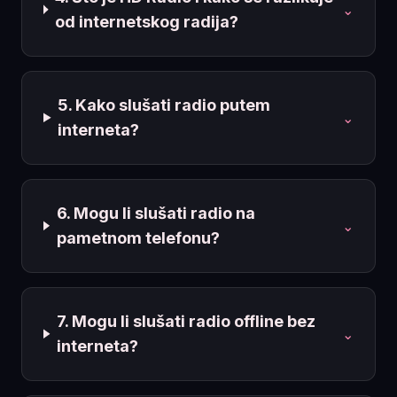
⌄
od internetskog radija?
5. Kako slušati radio putem
⌄
interneta?
6. Mogu li slušati radio na
⌄
pametnom telefonu?
7. Mogu li slušati radio offline bez
⌄
interneta?