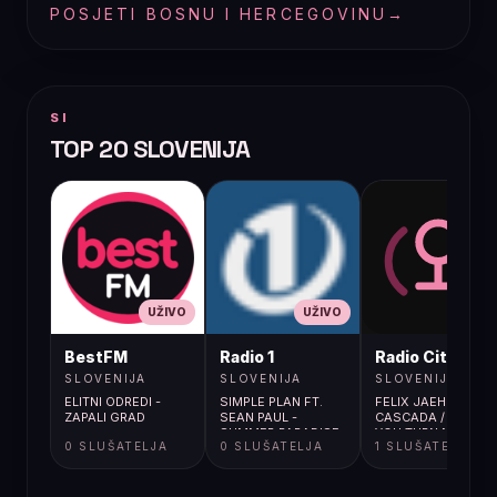
POSJETI BOSNU I HERCEGOVINU
→
SI
TOP 20 SLOVENIJA
UŽIVO
UŽIVO
UŽIVO
BestFM
Radio 1
Radio City
SLOVENIJA
SLOVENIJA
SLOVENIJA
ELITNI ODREDI -
SIMPLE PLAN FT.
FELIX JAEHN,
ZAPALI GRAD
SEAN PAUL -
CASCADA / BOY
SUMMER PARADISE
YOU TURN ME
0 SLUŠATELJA
0 SLUŠATELJA
1 SLUŠATELJA