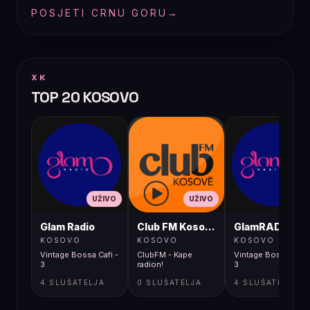
POSJETI CRNU GORU
→
XK
TOP 20 KOSOVO
UŽIVO
UŽIVO
UŽIVO
Glam Radio
Club FM Kosovë
GlamRADIO
KOSOVO
KOSOVO
KOSOVO
Vintage Bossa Cafi -
ClubFM - Kape
Vintage Bossa Cafi 
3
radion!
3
4 SLUŠATELJA
0 SLUŠATELJA
4 SLUŠATELJA