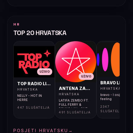
HR
TOP 20 HRVATSKA
UŽIVO
UŽIVO
UŽIVO
BRAVO LIVE
TOP RADIO LIVE
ANTENA ZAGREB LIVE
HRVATSKA
HRVATSKA
HRVATSKA
bravo - I osjećaj i
NELLY - HOT IN
feeling
HERRE
LATIFA ZEMBO FT.
FULL FERRY &
2347
447 SLUŠATELJA
BRUNS LAY - ONE
SLUŠATELJA
491 SLUŠATELJA
NIGHT
POSJETI HRVATSKU
→