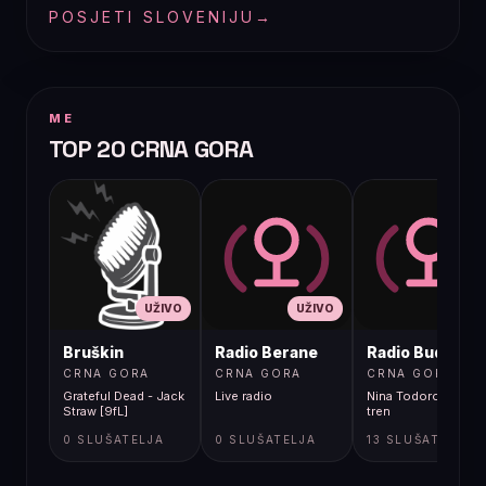
POSJETI SLOVENIJU
→
ME
TOP 20 CRNA GORA
UŽIVO
UŽIVO
UŽIVO
Bruškin
Radio Berane
Radio Budva
CRNA GORA
CRNA GORA
CRNA GORA
Grateful Dead - Jack
Live radio
Nina Todorovic - Fal
Straw [9fL]
tren
0 SLUŠATELJA
0 SLUŠATELJA
13 SLUŠATELJA