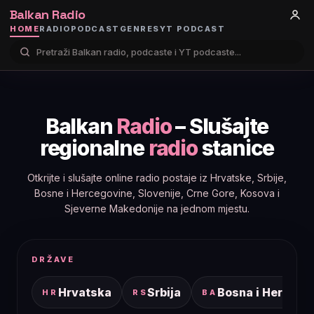
Balkan Radio
HOME
RADIO
PODCAST
GENRES
YT PODCAST
Balkan
Radio
– Slušajte
regionalne
radio
stanice
Otkrijte i slušajte online radio postaje iz Hrvatske, Srbije,
Bosne i Hercegovine, Slovenije, Crne Gore, Kosova i
Sjeverne Makedonije na jednom mjestu.
DRŽAVE
Hrvatska
Srbija
Bosna i Hercego
HR
RS
BA