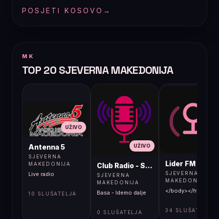
POSJETI KOSOVO
→
MK
TOP 20 SJEVERNA MAKEDONIJA
UŽIVO
UŽIVO
UŽIVO
Antenna 5
SJEVERNA
Lider FM 107,4
MAKEDONIJA
Club Radio - Skopje, Mcedonia
SJEVERNA
Live radio
SJEVERNA
MAKEDONIJA
MAKEDONIJA
</body></html>
Basa - Idemo dalje
10 SLUŠATELJA
34 SLUŠATELJA
0 SLUŠATELJA