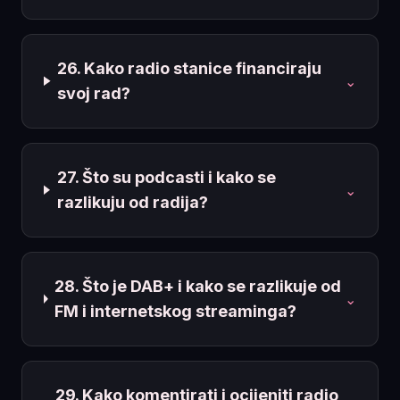
26. Kako radio stanice financiraju
⌄
svoj rad?
27. Što su podcasti i kako se
⌄
razlikuju od radija?
28. Što je DAB+ i kako se razlikuje od
⌄
FM i internetskog streaminga?
29. Kako komentirati i ocijeniti radio