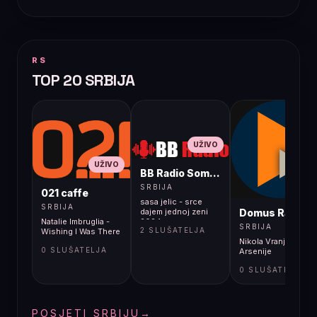
RS
TOP 20 SRBIJA
UŽIVO
UŽIVO
BB Radio Sombor
UŽIVO
SRBIJA
021 caffe
sasa jelic - srce
SRBIJA
Domus Radio
dajem jednoj zeni
Natalie Imbruglia -
2024
SRBIJA
2 SLUŠATELJA
Wishing I Was There
Nikola Vranjković -
0 SLUŠATELJA
Arsenije
0 SLUŠATELJA
POSJETI SRBIJU
→