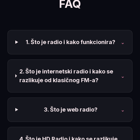
FAQ
1. Što je radio i kako funkcionira?
⌄
2. Što je internetski radio i kako se
⌄
razlikuje od klasičnog FM-a?
3. Što je web radio?
⌄
4. Što je HD Radio i kako se razlikuje