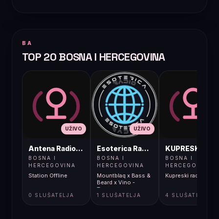
BA
TOP 20 BOSNA I HERCEGOVINA
UŽIVO
UŽIVO
UŽIVO
Antena Radio, Jelah Tešanj
Esoterica Radio S1
KUPRESKIRAD
BOSNA I
BOSNA I
BOSNA I
HERCEGOVINA
HERCEGOVINA
HERCEGOVINA
Station Offline
Mountblaq x Bass &
Kupreski radio
Beard x Vino -
Tarzan
0 SLUŠATELJA
1 SLUŠATELJA
4 SLUŠATELJA