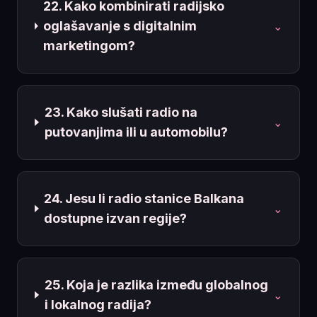
22. Kako kombinirati radijsko
oglašavanje s digitalnim
⌄
marketingom?
23. Kako slušati radio na
⌄
putovanjima ili u automobilu?
24. Jesu li radio stanice Balkana
⌄
dostupne izvan regije?
25. Koja je razlika između globalnog
⌄
i lokalnog radija?