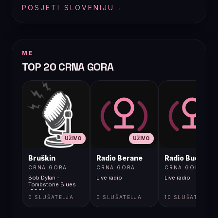
POSJETI SLOVENIJU
→
ME
TOP 20 CRNA GORA
UŽIVO
UŽIVO
UŽIVO
Bruškin
Radio Berane
Radio Budva
CRNA GORA
CRNA GORA
CRNA GORA
Bob Dylan -
Live radio
Live radio
Tombstone Blues
[5GG]
0 SLUŠATELJA
0 SLUŠATELJA
10 SLUŠATELJA