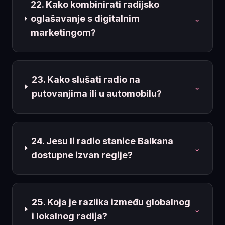
22. Kako kombinirati radijsko
oglašavanje s digitalnim
⌄
marketingom?
23. Kako slušati radio na
⌄
putovanjima ili u automobilu?
24. Jesu li radio stanice Balkana
⌄
dostupne izvan regije?
25. Koja je razlika između globalnog
⌄
i lokalnog radija?