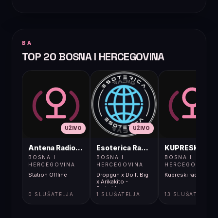
BA
TOP 20 BOSNA I HERCEGOVINA
UŽIVO
UŽIVO
UŽIVO
Antena Radio, Jelah Tešanj
Esoterica Radio S1
KUPRESKIRAD
BOSNA I
BOSNA I
BOSNA I
HERCEGOVINA
HERCEGOVINA
HERCEGOVINA
Station Offline
Dropgun x Do It Big
Kupreski radio
x Arikakito -
Darkside
0 SLUŠATELJA
1 SLUŠATELJA
13 SLUŠATELJA