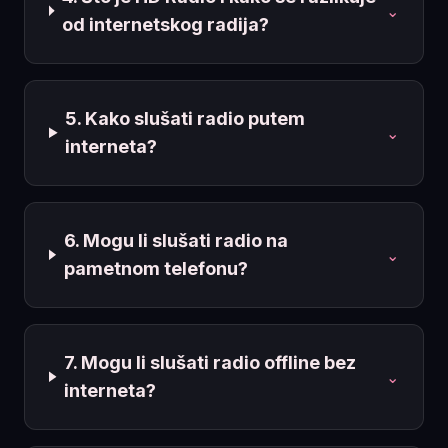
⌄
od internetskog radija?
5. Kako slušati radio putem
⌄
interneta?
6. Mogu li slušati radio na
⌄
pametnom telefonu?
7. Mogu li slušati radio offline bez
⌄
interneta?