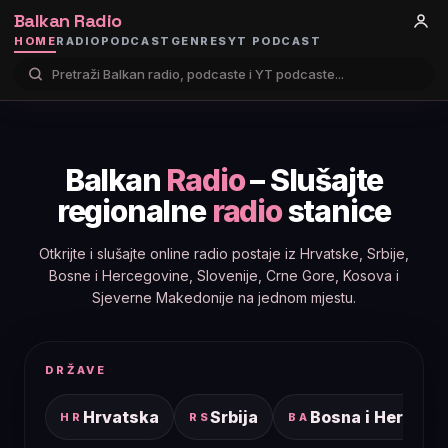
Balkan Radio
HOME
RADIO
PODCAST
GENRES
YT PODCAST
Balkan
Radio
– Slušajte
regionalne
radio
stanice
Otkrijte i slušajte online radio postaje iz Hrvatske, Srbije,
Bosne i Hercegovine, Slovenije, Crne Gore, Kosova i
Sjeverne Makedonije na jednom mjestu.
DRŽAVE
Hrvatska
Srbija
Bosna i Hercego
HR
RS
BA