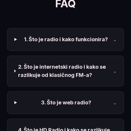
FAQ
1. Što je radio i kako funkcionira?
⌄
2. Što je internetski radio i kako se
⌄
razlikuje od klasičnog FM-a?
3. Što je web radio?
⌄
4. Što je HD Radio i kako se razlikuje