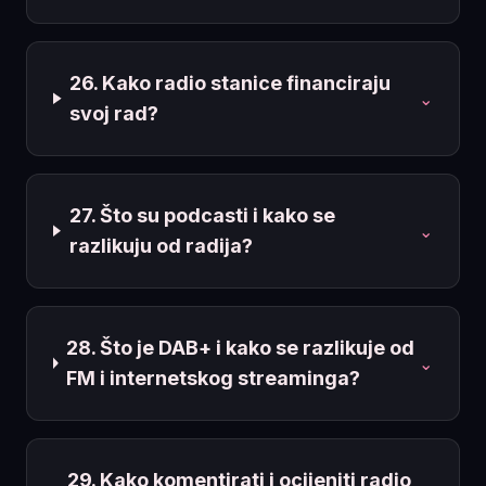
26. Kako radio stanice financiraju
⌄
svoj rad?
27. Što su podcasti i kako se
⌄
razlikuju od radija?
28. Što je DAB+ i kako se razlikuje od
⌄
FM i internetskog streaminga?
29. Kako komentirati i ocijeniti radio