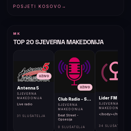
POSJETI KOSOVO
→
MK
TOP 20 SJEVERNA MAKEDONIJA
UŽIVO
UŽIVO
UŽIVO
Antenna 5
SJEVERNA
Lider FM 107,4
MAKEDONIJA
Club Radio - Skopje, Mcedonia
SJEVERNA
Live radio
SJEVERNA
MAKEDONIJA
MAKEDONIJA
</body></html>
Beat Street -
31 SLUŠATELJA
Opsesija
34 SLUŠATELJA
0 SLUŠATELJA