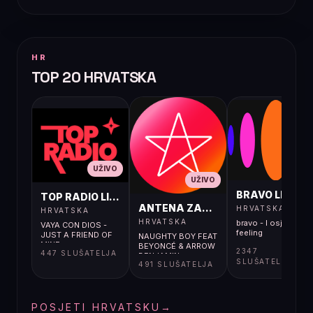
HR
TOP 20 HRVATSKA
UŽIVO
UŽIVO
UŽIVO
BRAVO LIVE
TOP RADIO LIVE
ANTENA ZAGREB LIVE
HRVATSKA
HRVATSKA
HRVATSKA
bravo - I osjećaj i
VAYA CON DIOS -
feeling
JUST A FRIEND OF
NAUGHTY BOY FEAT
MINE
BEYONCÉ & ARROW
2347
447 SLUŠATELJA
BENJAMIN -
SLUŠATELJA
491 SLUŠATELJA
RUNNIN’ (LOSE IT
ALL)
POSJETI HRVATSKU
→