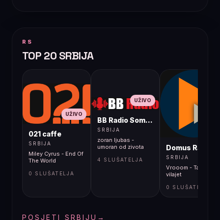
RS
TOP 20 SRBIJA
UŽIVO
UŽIVO
BB Radio Sombor
UŽIVO
SRBIJA
021 caffe
zoran ljubas -
SRBIJA
Domus Radio
umoran od zivota
Miley Cyrus - End Of
SRBIJA
4 SLUŠATELJA
The World
Vrooom - Tamni
0 SLUŠATELJA
vilajet
0 SLUŠATELJA
POSJETI SRBIJU
→