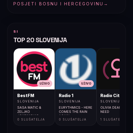
POSJETI BOSNU I HERCEGOVINU
→
SI
TOP 20 SLOVENIJA
UŽIVO
UŽIVO
UŽIVO
BestFM
Radio 1
Radio City
SLOVENIJA
SLOVENIJA
SLOVENIJA
SASA MATIC &
EURYTHMICS - HERE
OLIVIA DEAN / MAN 
ZELJKO
COMES THE RAIN
NEED
JOKSIMOVIC -
AGAIN
0 SLUŠATELJA
0 SLUŠATELJA
1 SLUŠATELJA
NISTAVILO