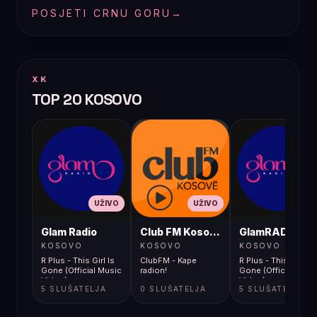
POSJETI CRNU GORU
→
XK
TOP 20 KOSOVO
UŽIVO
UŽIVO
UŽIVO
Glam Radio
Club FM Kosovë
GlamRADIO
KOSOVO
KOSOVO
KOSOVO
R Plus - This Girl Is
ClubFM - Kape
R Plus - This Girl Is
Gone (Official Music
radion!
Gone (Official Musi
Video)
Video)
5 SLUŠATELJA
0 SLUŠATELJA
5 SLUŠATELJA