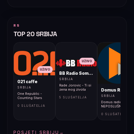
RS
TOP 20 SRBIJA
UŽIVO
UŽIVO
BB Radio Sombor
UŽIVO
SRBIJA
021 caffe
Rade Jorovic - Ti si
SRBIJA
Domus Radio
zena mog zivota
One Republic -
SRBIJA
5 SLUŠATELJA
Counting Stars
Domus radio -
0 SLUŠATELJA
NEPOSLUŠNI RADIO
0 SLUŠATELJA
POSJETI SRBIJU
→