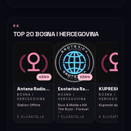
BA
TOP 20 BOSNA I HERCEGOVINA
UŽIVO
UŽIVO
UŽIVO
Antena Radio, Jelah Tešanj
Esoterica Radio S1
KUPRESKIRAD
BOSNA I
BOSNA I
BOSNA I
HERCEGOVINA
HERCEGOVINA
HERCEGOVINA
Station Offline
Rico & Miella x Kill
Kupreski radio
The Buzz - Forever
(Remix)
0 SLUŠATELJA
1 SLUŠATELJA
4 SLUŠATELJA