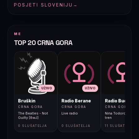
POSJETI SLOVENIJU
→
ME
TOP 20 CRNA GORA
UŽIVO
UŽIVO
UŽIVO
Bruškin
Radio Berane
Radio Budva
CRNA GORA
CRNA GORA
CRNA GORA
The Beatles - Not
Live radio
Nina Todorovic - Fal
Guilty [8wJ]
tren
0 SLUŠATELJA
0 SLUŠATELJA
11 SLUŠATELJA