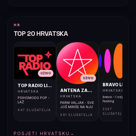
HR
TOP 20 HRVATSKA
UŽIVO
UŽIVO
UŽIVO
BRAVO LIVE
TOP RADIO LIVE
ANTENA ZAGREB LIVE
HRVATSKA
HRVATSKA
HRVATSKA
bravo - I osjećaj i
PSIHOMODO POP -
feeling
LAŽ
PARNI VALJAK - SVE
JOŠ MIRIŠE NA NJU
2347
447 SLUŠATELJA
SLUŠATELJA
491 SLUŠATELJA
POSJETI HRVATSKU
→