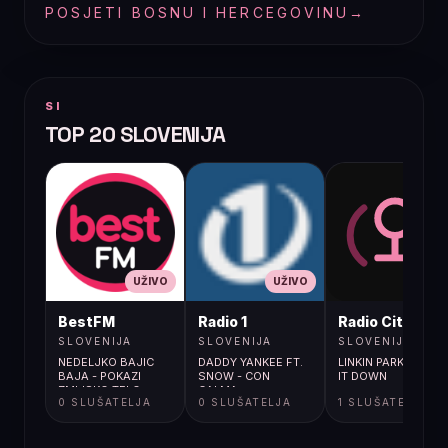
POSJETI BOSNU I HERCEGOVINU
→
SI
TOP 20 SLOVENIJA
UŽIVO
UŽIVO
UŽIVO
BestFM
Radio 1
Radio City
SLOVENIJA
SLOVENIJA
SLOVENIJA
NEDELJKO BAJIC
DADDY YANKEE FT.
LINKIN PARK / BURN
BAJA - POKAZI
SNOW - CON
IT DOWN
ZMIJSKO TELO
CALMA
0 SLUŠATELJA
0 SLUŠATELJA
1 SLUŠATELJA