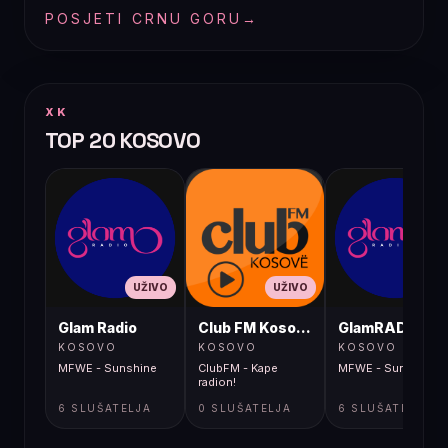
POSJETI CRNU GORU
→
XK
TOP 20 KOSOVO
UŽIVO
UŽIVO
UŽIVO
Glam Radio
Club FM Kosovë
GlamRADIO
KOSOVO
KOSOVO
KOSOVO
MFWE - Sunshine
ClubFM - Kape
MFWE - Sunshine
radion!
6 SLUŠATELJA
0 SLUŠATELJA
6 SLUŠATELJA