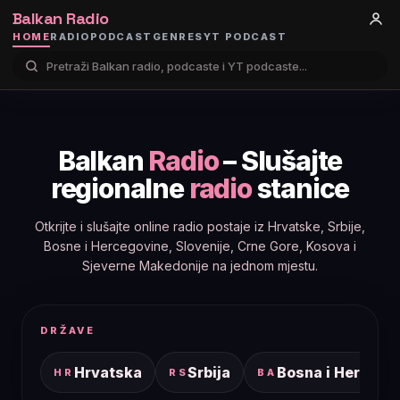
Balkan Radio
HOME
RADIO
PODCAST
GENRES
YT PODCAST
Balkan
Radio
– Slušajte
regionalne
radio
stanice
Otkrijte i slušajte online radio postaje iz Hrvatske, Srbije,
Bosne i Hercegovine, Slovenije, Crne Gore, Kosova i
Sjeverne Makedonije na jednom mjestu.
DRŽAVE
Hrvatska
Srbija
Bosna i Hercego
HR
RS
BA