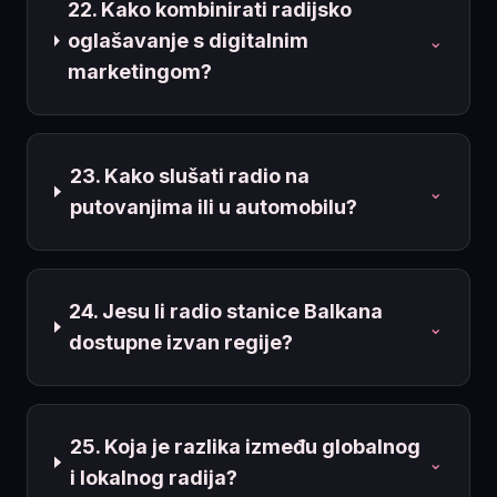
22. Kako kombinirati radijsko
oglašavanje s digitalnim
⌄
marketingom?
23. Kako slušati radio na
⌄
putovanjima ili u automobilu?
24. Jesu li radio stanice Balkana
⌄
dostupne izvan regije?
25. Koja je razlika između globalnog
⌄
i lokalnog radija?