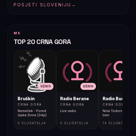
POSJETI SLOVENIJU
→
ME
TOP 20 CRNA GORA
UŽIVO
UŽIVO
UŽIVO
Bruškin
Radio Berane
Radio Budva
CRNA GORA
CRNA GORA
CRNA GORA
Nemeček - Pored
Live radio
Nina Todorovic - Fal
rijeke Drine [34p]
tren
0 SLUŠATELJA
0 SLUŠATELJA
14 SLUŠATELJA