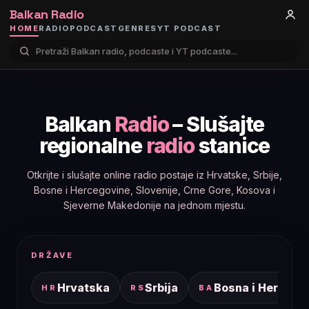
Balkan Radio
HOME
RADIO
PODCAST
GENRES
YT PODCAST
Balkan
Radio
– Slušajte
regionalne
radio
stanice
Otkrijte i slušajte online radio postaje iz Hrvatske, Srbije,
Bosne i Hercegovine, Slovenije, Crne Gore, Kosova i
Sjeverne Makedonije na jednom mjestu.
DRŽAVE
Hrvatska
Srbija
Bosna i Hercego
HR
RS
BA