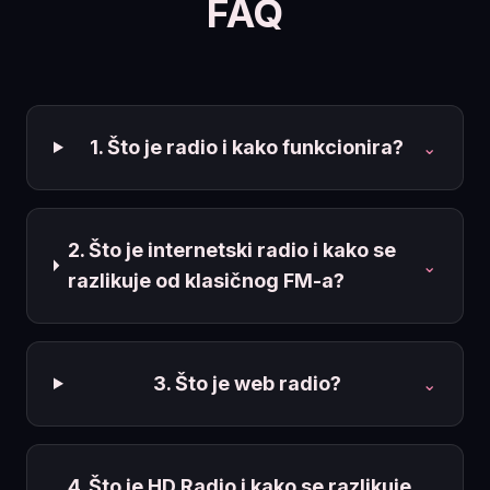
FAQ
1. Što je radio i kako funkcionira?
⌄
2. Što je internetski radio i kako se
⌄
razlikuje od klasičnog FM-a?
3. Što je web radio?
⌄
4. Što je HD Radio i kako se razlikuje