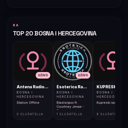
BA
TOP 20 BOSNA I HERCEGOVINA
UŽIVO
UŽIVO
UŽIVO
Antena Radio, Jelah Tešanj
Esoterica Radio S1
KUPRESKIRAD
BOSNA I
BOSNA I
BOSNA I
HERCEGOVINA
HERCEGOVINA
HERCEGOVINA
Station Offline
Blasterjaxx ft.
Kupreski radio
Courtney Jenae -
Forever
0 SLUŠATELJA
1 SLUŠATELJA
8 SLUŠATELJA