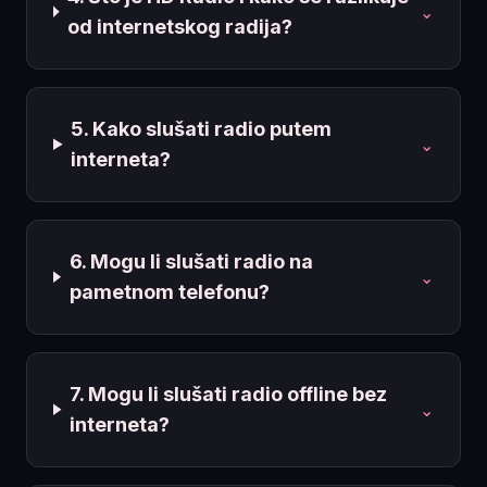
⌄
od internetskog radija?
5. Kako slušati radio putem
⌄
interneta?
6. Mogu li slušati radio na
⌄
pametnom telefonu?
7. Mogu li slušati radio offline bez
⌄
interneta?