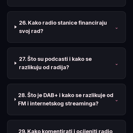
26. Kako radio stanice financiraju
⌄
svoj rad?
27. Što su podcasti i kako se
⌄
razlikuju od radija?
28. Što je DAB+ i kako se razlikuje od
⌄
FM i internetskog streaminga?
29. Kako komentirati i ocijeniti radio