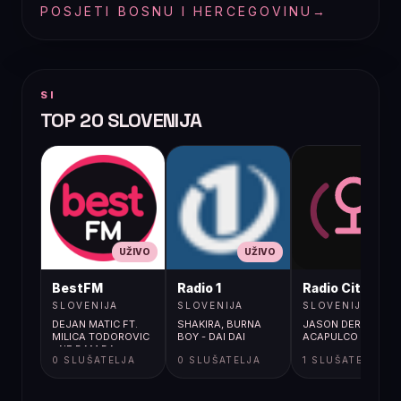
POSJETI BOSNU I HERCEGOVINU
→
SI
TOP 20 SLOVENIJA
UŽIVO
UŽIVO
UŽIVO
BestFM
Radio 1
Radio City
SLOVENIJA
SLOVENIJA
SLOVENIJA
DEJAN MATIC FT.
SHAKIRA, BURNA
JASON DERULO /
MILICA TODOROVIC
BOY - DAI DAI
ACAPULCO
- NE DAM DA
0 SLUŠATELJA
0 SLUŠATELJA
1 SLUŠATELJA
NEMAM TE