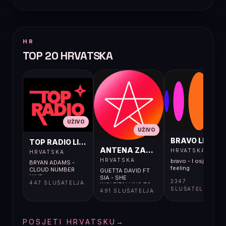
HR
TOP 20 HRVATSKA
UŽIVO
UŽIVO
UŽIVO
BRAVO LIVE
TOP RADIO LIVE
ANTENA ZAGREB LIVE
HRVATSKA
HRVATSKA
HRVATSKA
bravo - I osjećaj i
BRYAN ADAMS -
feeling
CLOUD NUMBER
GUETTA DAVID FT
NINE
SIA - SHE
2347
447 SLUŠATELJA
WOLF(FALLING TO
SLUŠATELJA
491 SLUŠATELJA
PIECES)
POSJETI HRVATSKU
→