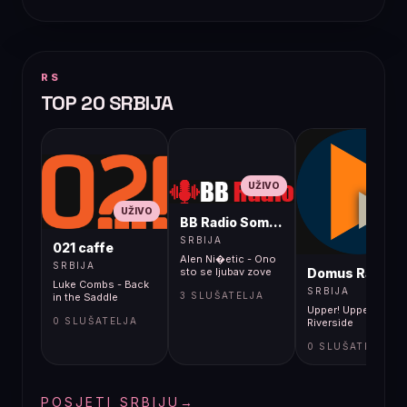
RS
TOP 20 SRBIJA
UŽIVO
UŽIVO
BB Radio Sombor
UŽIVO
SRBIJA
021 caffe
Alen Ni�etic - Ono
SRBIJA
Domus Radio
sto se ljubav zove
Luke Combs - Back
SRBIJA
3 SLUŠATELJA
in the Saddle
Upper! Upper! -
0 SLUŠATELJA
Riverside
0 SLUŠATELJA
POSJETI SRBIJU
→