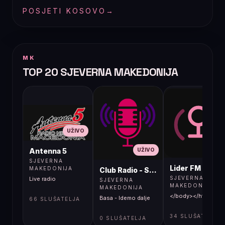
POSJETI KOSOVO
→
MK
TOP 20 SJEVERNA MAKEDONIJA
UŽIVO
UŽIVO
UŽIVO
Antenna 5
SJEVERNA
Lider FM 107,4
MAKEDONIJA
Club Radio - Skopje, Mcedonia
SJEVERNA
Live radio
SJEVERNA
MAKEDONIJA
MAKEDONIJA
</body></html>
Basa - Idemo dalje
66 SLUŠATELJA
34 SLUŠATELJA
0 SLUŠATELJA