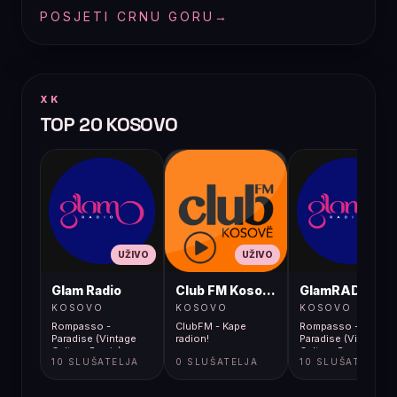
POSJETI CRNU GORU
→
XK
TOP 20 KOSOVO
UŽIVO
UŽIVO
UŽIVO
Glam Radio
Club FM Kosovë
GlamRADIO
KOSOVO
KOSOVO
KOSOVO
Rompasso -
ClubFM - Kape
Rompasso -
Paradise (Vintage
radion!
Paradise (Vintage
Culture Remix)
Culture Remix)
10 SLUŠATELJA
0 SLUŠATELJA
10 SLUŠATELJA